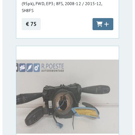
(95pk), FWD, EP3; 8FS, 2008-12 / 2015-12,
SH8FS
€ 75