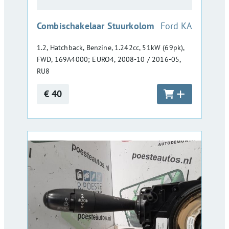
:
Combischakelaar Stuurkolom
Ford KA
1.2, Hatchback, Benzine, 1.242cc, 51kW (69pk),
FWD, 169A4000; EURO4, 2008-10 / 2016-05,
RU8
€ 40