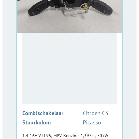
:
Combischakelaar
Citroen C3
Stuurkolom
Picasso
1.4 16V VTI 95, MPV, Benzine, 1,397cc, 70kW