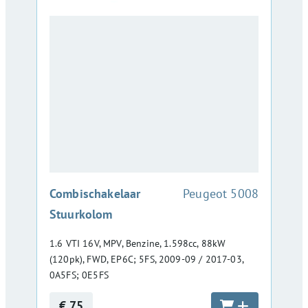
:
Combischakelaar
Peugeot 5008
Stuurkolom
1.6 VTI 16V, MPV, Benzine, 1.598cc, 88kW
(120pk), FWD, EP6C; 5FS, 2009-09 / 2017-03,
0A5FS; 0E5FS
€ 75