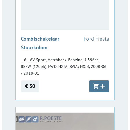
:
Combischakelaar
Ford Fiesta
Stuurkolom
1.6 16V Sport, Hatchback, Benzine, 1.596cc,
88kW (120pk), FWD, HXJA; RVJA; HXJB, 2008-06
/ 2018-01
€ 30