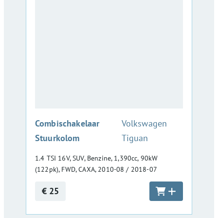
:
Combischakelaar
Volkswagen
Stuurkolom
Tiguan
1.4 TSI 16V, SUV, Benzine, 1,390cc, 90kW
(122pk), FWD, CAXA, 2010-08 / 2018-07
€ 25