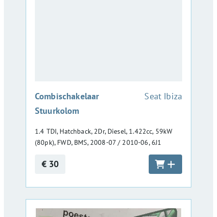
:
Combischakelaar
Seat Ibiza
Stuurkolom
1.4 TDI, Hatchback, 2Dr, Diesel, 1.422cc, 59kW
(80pk), FWD, BMS, 2008-07 / 2010-06, 6J1
€ 30