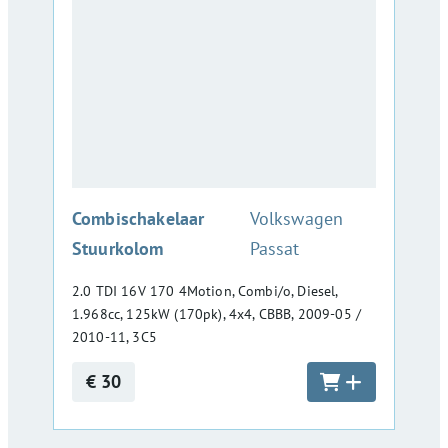
:
Combischakelaar
Volkswagen
Stuurkolom
Passat
2.0 TDI 16V 170 4Motion, Combi/o, Diesel,
1.968cc, 125kW (170pk), 4x4, CBBB, 2009-05 /
2010-11, 3C5
€ 30