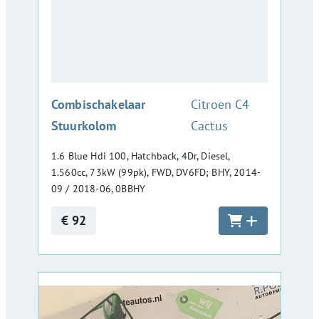
:
Combischakelaar
Citroen C4
Stuurkolom
Cactus
1.6 Blue Hdi 100, Hatchback, 4Dr, Diesel,
1.560cc, 73kW (99pk), FWD, DV6FD; BHY, 2014-
09 / 2018-06, 0BBHY
€ 92