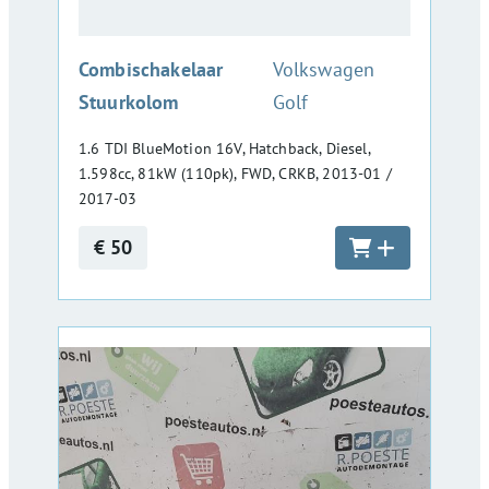
:
Combischakelaar
Volkswagen
Stuurkolom
Golf
1.6 TDI BlueMotion 16V, Hatchback, Diesel,
1.598cc, 81kW (110pk), FWD, CRKB, 2013-01 /
2017-03
€ 50