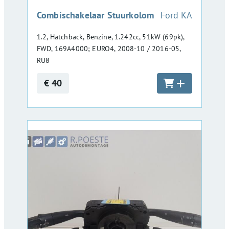
:
Combischakelaar Stuurkolom
Ford KA
1.2, Hatchback, Benzine, 1.242cc, 51kW (69pk),
FWD, 169A4000; EURO4, 2008-10 / 2016-05,
RU8
€ 40