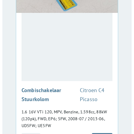
:
Combischakelaar
Citroen C4
Stuurkolom
Picasso
1.6 16V VTi 120, MPV, Benzine, 1.598cc, 88kW
(120pk), FWD, EP6; 5FW, 2008-07 / 2013-06,
UD5FW; UE5FW