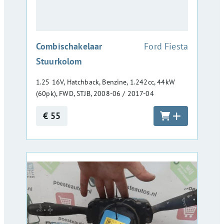
:
Combischakelaar
Ford Fiesta
Stuurkolom
1.25 16V, Hatchback, Benzine, 1.242cc, 44kW
(60pk), FWD, STJB, 2008-06 / 2017-04
€ 55