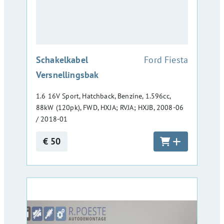
:
Schakelkabel
Ford Fiesta
Versnellingsbak
1.6 16V Sport, Hatchback, Benzine, 1.596cc,
88kW (120pk), FWD, HXJA; RVJA; HXJB, 2008-06
/ 2018-01
€ 50