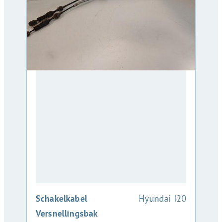
:
Schakelkabel
Hyundai I20
Versnellingsbak