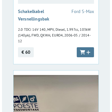
:
Schakelkabel
Ford S-Max
Versnellingsbak
2.0 TDCi 16V 140, MPV, Diesel, 1.997cc, 103kW
(140pk), FWD, QXWA; EURO4, 2006-05 / 2014-
12
€ 60