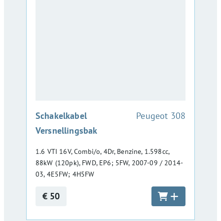
:
Schakelkabel
Peugeot 308
Versnellingsbak
1.6 VTI 16V, Combi/o, 4Dr, Benzine, 1.598cc,
88kW (120pk), FWD, EP6; 5FW, 2007-09 / 2014-
03, 4E5FW; 4H5FW
€ 50