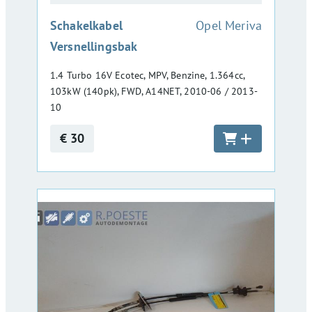
:
Schakelkabel
Opel Meriva
Versnellingsbak
1.4 Turbo 16V Ecotec, MPV, Benzine, 1.364cc,
103kW (140pk), FWD, A14NET, 2010-06 / 2013-
10
€ 30