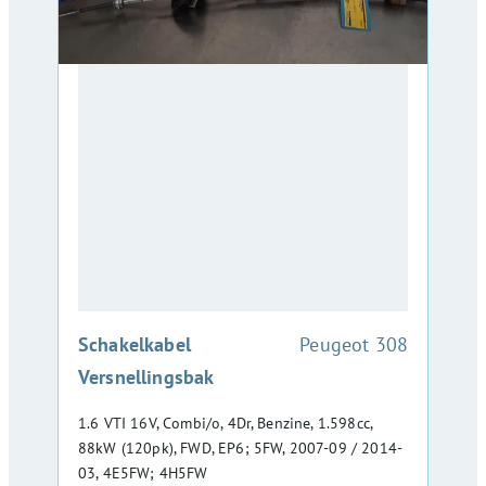
:
Schakelkabel
Peugeot 308
Versnellingsbak
1.6 VTI 16V, Combi/o, 4Dr, Benzine, 1.598cc,
88kW (120pk), FWD, EP6; 5FW, 2007-09 / 2014-
03, 4E5FW; 4H5FW