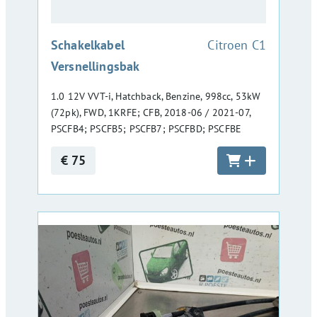
:
Schakelkabel
Citroen C1
Versnellingsbak
1.0 12V VVT-i, Hatchback, Benzine, 998cc, 53kW
(72pk), FWD, 1KRFE; CFB, 2018-06 / 2021-07,
PSCFB4; PSCFB5; PSCFB7; PSCFBD; PSCFBE
€ 75