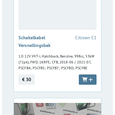
:
Schakelkabel
Citroen C1
Versnellingsbak
1.0 12V VVT-i, Hatchback, Benzine, 998cc, 53kW
(72pk), FWD, 1KRFE; CFB, 2018-06 / 2021-07,
PSCFB4; PSCFB5; PSCFB7; PSCFBD; PSCFBE
€ 30