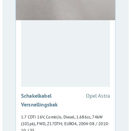
:
Schakelkabel
Opel Astra
Versnellingsbak
1.7 CDTi 16V, Combi/o, Diesel, 1.686cc, 74kW
(101pk), FWD, Z17DTH; EURO4, 2004-08 / 2010-
10, L35