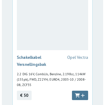
:
Schakelkabel
Opel Vectra
Versnellingsbak
2.2 DIG 16V, Combi/o, Benzine, 2.198cc, 114kW
(155pk), FWD, Z22YH; EURO4, 2003-10 / 2008-
08, ZCF35
€ 50