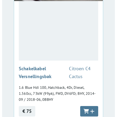
:
Schakelkabel
Citroen C4
Versnellingsbak
Cactus
1.6 Blue Hdi 100, Hatchback, 4Dr, Diesel,
1.560cc, 73kW (99pk), FWD, DV6FD; BHY, 2014-
09 / 2018-06, 0BBHY
€ 75