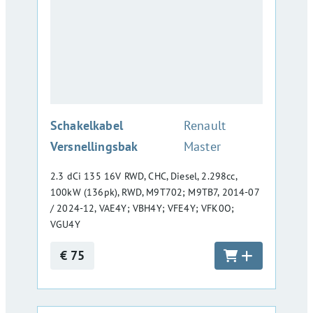
:
Schakelkabel
Renault
Versnellingsbak
Master
2.3 dCi 135 16V RWD, CHC, Diesel, 2.298cc,
100kW (136pk), RWD, M9T702; M9TB7, 2014-07
/ 2024-12, VAE4Y; VBH4Y; VFE4Y; VFK0O;
VGU4Y
€ 75