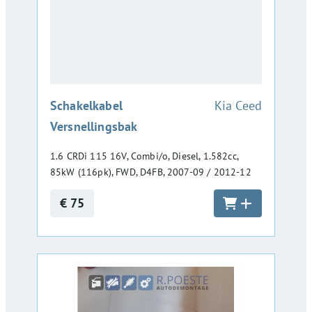
:
Schakelkabel
Kia Ceed
Versnellingsbak
1.6 CRDi 115 16V, Combi/o, Diesel, 1.582cc,
85kW (116pk), FWD, D4FB, 2007-09 / 2012-12
€ 75