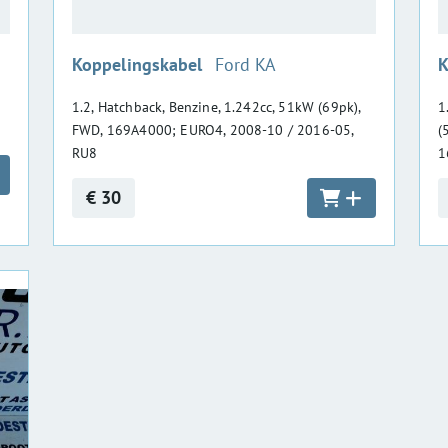
:
Koppelingskabel
Ford KA
K
1.2, Hatchback, Benzine, 1.242cc, 51kW (69pk),
1
FWD, 169A4000; EURO4, 2008-10 / 2016-05,
(
RU8
1
€ 30