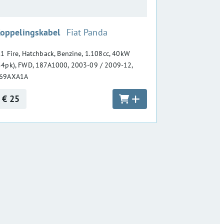
:
oppelingskabel
Fiat Panda
.1 Fire, Hatchback, Benzine, 1.108cc, 40kW
54pk), FWD, 187A1000, 2003-09 / 2009-12,
69AXA1A
€ 25