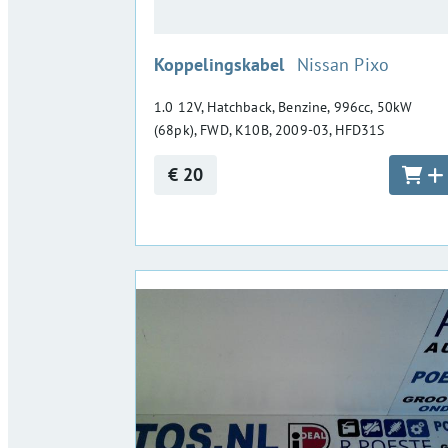
:
Koppelingskabel
Nissan Pixo
1.0 12V, Hatchback, Benzine, 996cc, 50kW
(68pk), FWD, K10B, 2009-03, HFD31S
€ 20