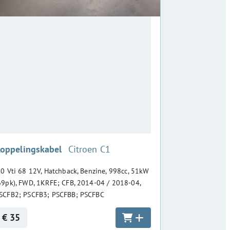
:
oppelingskabel
Citroen C1
.0 Vti 68 12V, Hatchback, Benzine, 998cc, 51kW
69pk), FWD, 1KRFE; CFB, 2014-04 / 2018-04,
SCFB2; PSCFB3; PSCFBB; PSCFBC
€ 35