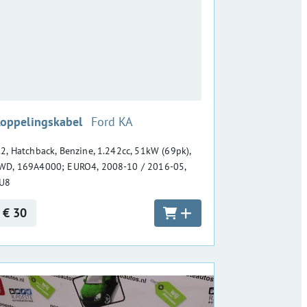
:
oppelingskabel
Ford KA
.2, Hatchback, Benzine, 1.242cc, 51kW (69pk),
WD, 169A4000; EURO4, 2008-10 / 2016-05,
U8
€ 30