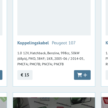
:
Koppelingskabel
Peugeot 107
K
1.0 12V, Hatchback, Benzine, 998cc, 50kW
1
(68pk), FWD, 384F; 1KR, 2005-06 / 2014-05,
F
PMCFA; PMCFB; PNCFA; PNCFB
R
€ 15