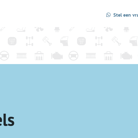
Stel een vr
ls