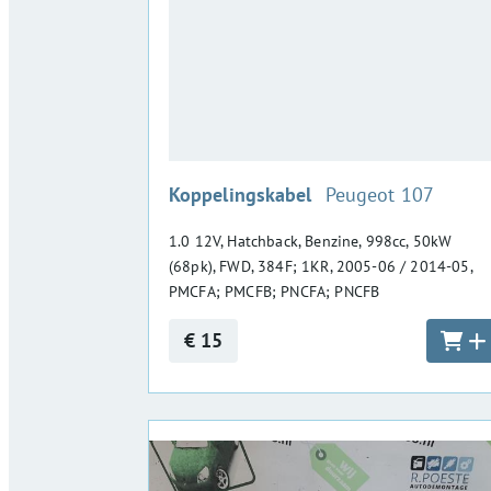
:
Koppelingskabel
Peugeot 107
1.0 12V, Hatchback, Benzine, 998cc, 50kW
(68pk), FWD, 384F; 1KR, 2005-06 / 2014-05,
PMCFA; PMCFB; PNCFA; PNCFB
€ 15