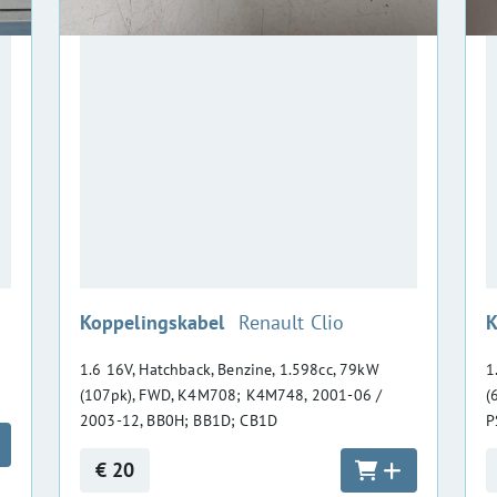
:
Koppelingskabel
Renault Clio
K
1.6 16V, Hatchback, Benzine, 1.598cc, 79kW
1
(107pk), FWD, K4M708; K4M748, 2001-06 /
(
2003-12, BB0H; BB1D; CB1D
P
€ 20