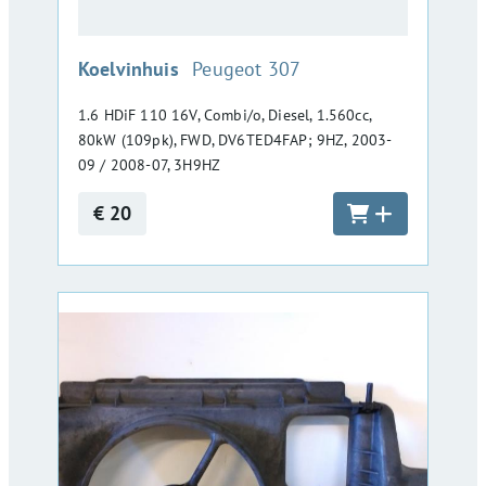
:
Koelvinhuis
Peugeot 307
1.6 HDiF 110 16V, Combi/o, Diesel, 1.560cc,
80kW (109pk), FWD, DV6TED4FAP; 9HZ, 2003-
09 / 2008-07, 3H9HZ
€ 20