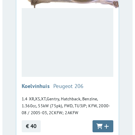
:
Koelvinhuis
Peugeot 206
1.4 XR,XS,XT,Gentry, Hatchback, Benzine,
1.360cc, 55kW (75pk), FWD, TU3JP; KFW, 2000-
08 / 2005-03, 2CKFW; 2AKFW
€ 40