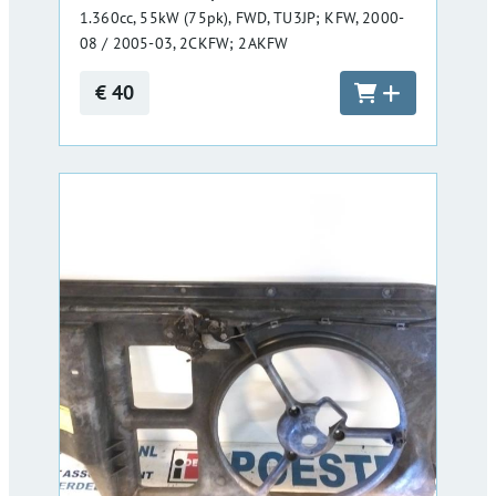
1.360cc, 55kW (75pk), FWD, TU3JP; KFW, 2000-
08 / 2005-03, 2CKFW; 2AKFW
€ 40