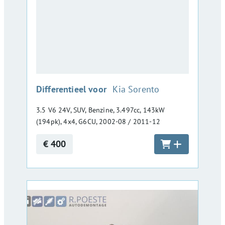
:
Differentieel voor
Kia Sorento
3.5 V6 24V, SUV, Benzine, 3.497cc, 143kW
(194pk), 4x4, G6CU, 2002-08 / 2011-12
€ 400