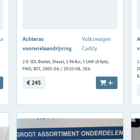
:
ta
Achteras
Volkswagen
A
voorwielaandrijving
Caddy
v
2.0 SDI, Bestel, Diesel, 1.968cc, 51kW (69pk),
1
FWD, BST, 2005-06 / 2010-08, 2KA
(
R
€ 245