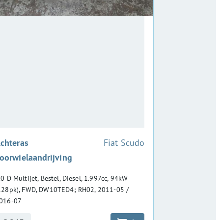
:
chteras
Fiat Scudo
oorwielaandrijving
.0 D Multijet, Bestel, Diesel, 1.997cc, 94kW
128pk), FWD, DW10TED4; RH02, 2011-05 /
016-07