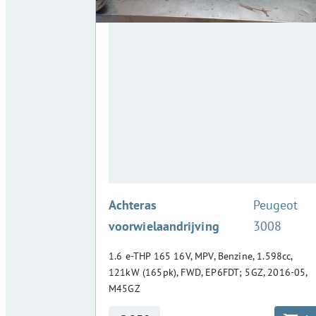
:
Achteras
Peugeot
voorwielaandrijving
3008
1.6 e-THP 165 16V, MPV, Benzine, 1.598cc,
121kW (165pk), FWD, EP6FDT; 5GZ, 2016-05,
M45GZ