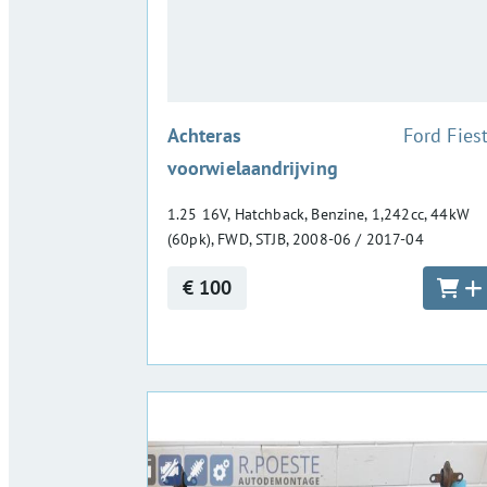
:
Achteras
Ford Fies
voorwielaandrijving
1.25 16V, Hatchback, Benzine, 1,242cc, 44kW
(60pk), FWD, STJB, 2008-06 / 2017-04
€ 100