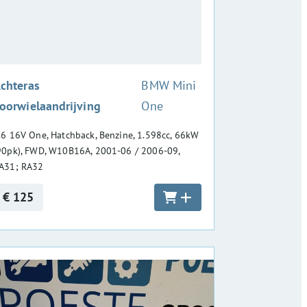
:
chteras
BMW Mini
oorwielaandrijving
One
.6 16V One, Hatchback, Benzine, 1.598cc, 66kW
90pk), FWD, W10B16A, 2001-06 / 2006-09,
A31; RA32
€ 125