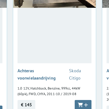
:
Achteras
Skoda
A
voorwielaandrijving
Citigo
v
1.0 12V, Hatchback, Benzine, 999cc, 44kW
2
(60pk), FWD, CHYA, 2011-10 / 2019-08
(
2
€ 145