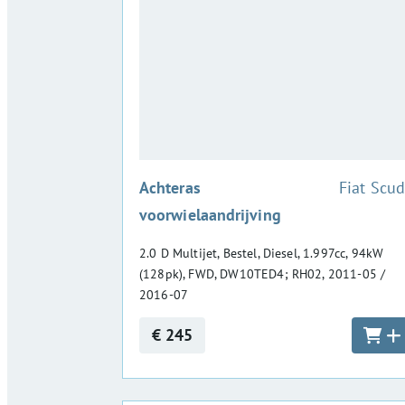
:
Achteras
Fiat Scu
voorwielaandrijving
2.0 D Multijet, Bestel, Diesel, 1.997cc, 94kW
(128pk), FWD, DW10TED4; RH02, 2011-05 /
2016-07
€ 245