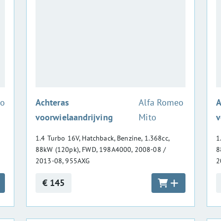
:
do
Achteras
Alfa Romeo
A
voorwielaandrijving
Mito
v
1.4 Turbo 16V, Hatchback, Benzine, 1.368cc,
1
88kW (120pk), FWD, 198A4000, 2008-08 /
8
2013-08, 955AXG
2
€ 145