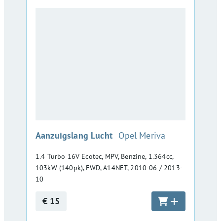
:
Aanzuigslang Lucht
Opel Meriva
1.4 Turbo 16V Ecotec, MPV, Benzine, 1.364cc,
103kW (140pk), FWD, A14NET, 2010-06 / 2013-
10
€ 15