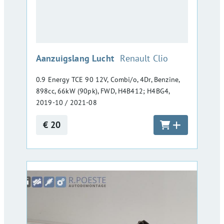
:
Aanzuigslang Lucht
Renault Clio
0.9 Energy TCE 90 12V, Combi/o, 4Dr, Benzine,
898cc, 66kW (90pk), FWD, H4B412; H4BG4,
2019-10 / 2021-08
€ 20