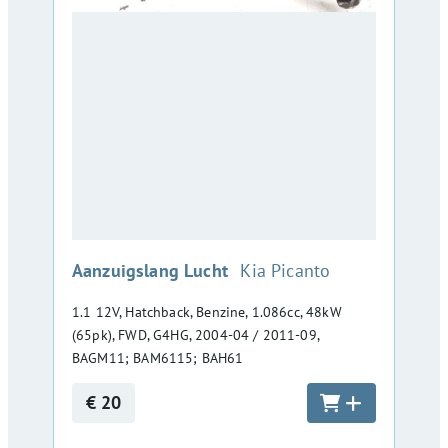
:
Aanzuigslang Lucht
Kia Picanto
1.1 12V, Hatchback, Benzine, 1.086cc, 48kW
(65pk), FWD, G4HG, 2004-04 / 2011-09,
BAGM11; BAM6115; BAH61
€ 20