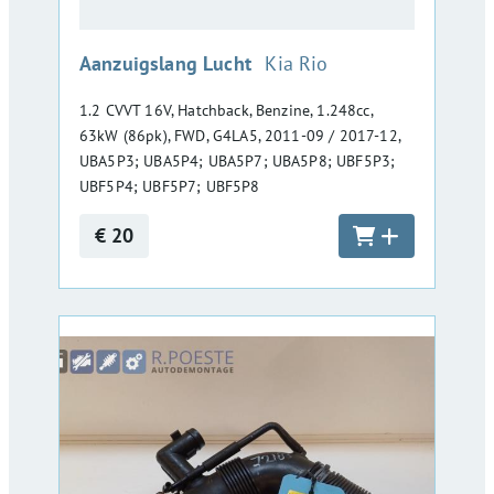
:
Aanzuigslang Lucht
Kia Rio
1.2 CVVT 16V, Hatchback, Benzine, 1.248cc,
63kW (86pk), FWD, G4LA5, 2011-09 / 2017-12,
UBA5P3; UBA5P4; UBA5P7; UBA5P8; UBF5P3;
UBF5P4; UBF5P7; UBF5P8
€ 20