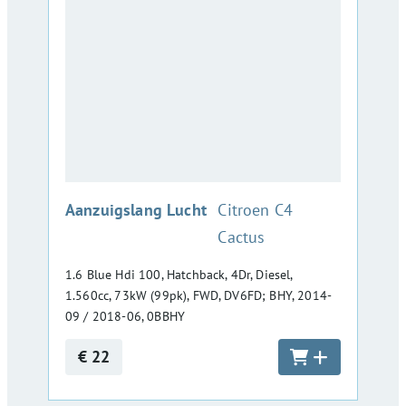
:
Aanzuigslang Lucht
Citroen C4
Cactus
1.6 Blue Hdi 100, Hatchback, 4Dr, Diesel,
1.560cc, 73kW (99pk), FWD, DV6FD; BHY, 2014-
09 / 2018-06, 0BBHY
€ 22