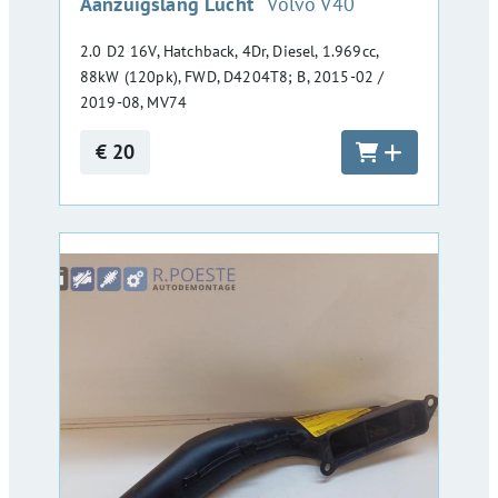
:
Aanzuigslang Lucht
Volvo V40
2.0 D2 16V, Hatchback, 4Dr, Diesel, 1.969cc,
88kW (120pk), FWD, D4204T8; B, 2015-02 /
2019-08, MV74
€ 20