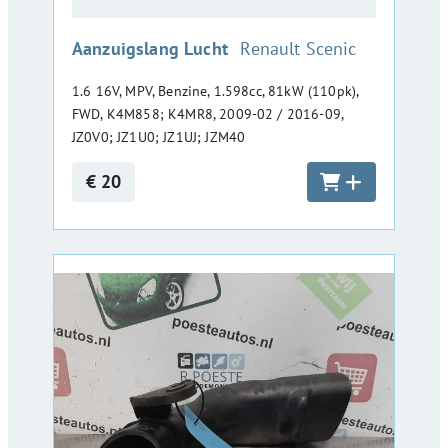
:
Aanzuigslang Lucht
Renault Scenic
1.6 16V, MPV, Benzine, 1.598cc, 81kW (110pk),
FWD, K4M858; K4MR8, 2009-02 / 2016-09,
JZ0V0; JZ1U0; JZ1UJ; JZM40
€ 20