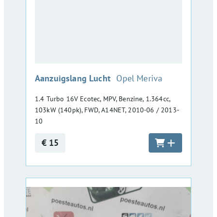
:
Aanzuigslang Lucht
Opel Meriva
1.4 Turbo 16V Ecotec, MPV, Benzine, 1.364cc,
103kW (140pk), FWD, A14NET, 2010-06 / 2013-
10
€ 15