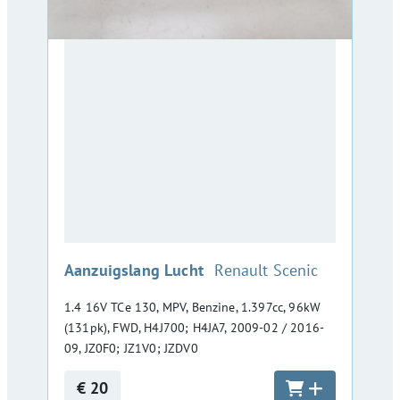
:
Aanzuigslang Lucht
Renault Scenic
1.4 16V TCe 130, MPV, Benzine, 1.397cc, 96kW
(131pk), FWD, H4J700; H4JA7, 2009-02 / 2016-
09, JZ0F0; JZ1V0; JZDV0
€ 20