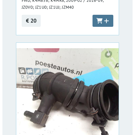
FWD, K4M858; K4MR8, 2009-02 / 2016-09,
JZ0V0; JZ1U0; JZ1UJ; JZM40
€ 20