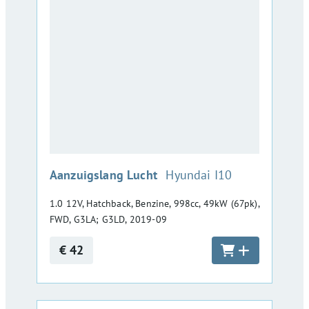
:
Aanzuigslang Lucht
Hyundai I10
1.0 12V, Hatchback, Benzine, 998cc, 49kW (67pk),
FWD, G3LA; G3LD, 2019-09
€ 42