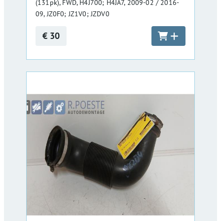
(131pk), FWD, H4J700; H4JA7, 2009-02 / 2016-
09, JZ0F0; JZ1V0; JZDV0
€ 30