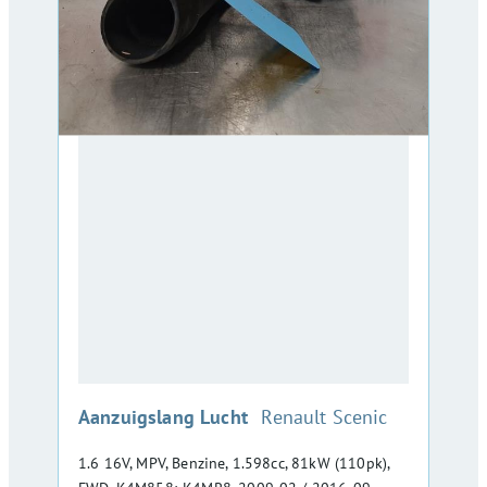
:
Aanzuigslang Lucht
Renault Scenic
1.6 16V, MPV, Benzine, 1.598cc, 81kW (110pk),