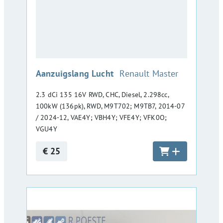
:
Aanzuigslang Lucht
Renault Master
2.3 dCi 135 16V RWD, CHC, Diesel, 2.298cc,
100kW (136pk), RWD, M9T702; M9TB7, 2014-07
/ 2024-12, VAE4Y; VBH4Y; VFE4Y; VFK0O;
VGU4Y
€ 25