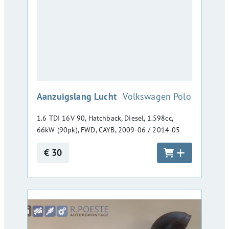
:
Aanzuigslang Lucht
Volkswagen Polo
1.6 TDI 16V 90, Hatchback, Diesel, 1.598cc,
66kW (90pk), FWD, CAYB, 2009-06 / 2014-05
€ 30