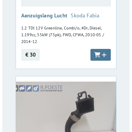
:
Aanzuigslang Lucht
Skoda Fabia
1.2 TDI 12V Greenline, Combi/o, 4Dr, Diesel,
1.199cc, 55kW (75pk), FWD, CFWA, 2010-05 /
2014-12
€ 30