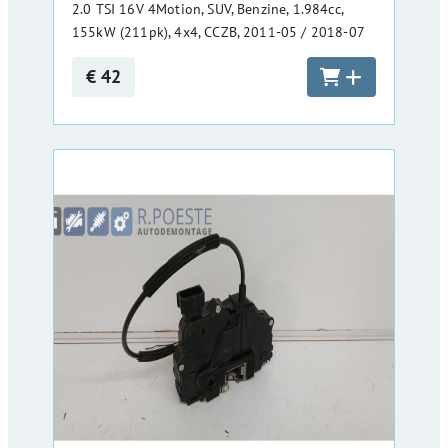
2.0 TSI 16V 4Motion, SUV, Benzine, 1.984cc,
155kW (211pk), 4x4, CCZB, 2011-05 / 2018-07
€ 42