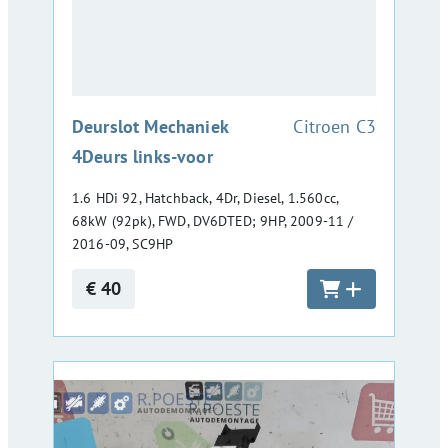
:
Deurslot Mechaniek
Citroen C3
4Deurs links-voor
1.6 HDi 92, Hatchback, 4Dr, Diesel, 1.560cc,
68kW (92pk), FWD, DV6DTED; 9HP, 2009-11 /
2016-09, SC9HP
€ 40