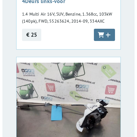
4Deurs links-voor
1.4 Multi Air 16V, SUV, Benzine, 1.368cc, 103kW
(140pk), FWD, 55263624, 2014-09, 334AXC
€ 25