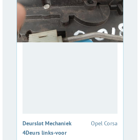
:
Deurslot Mechaniek
Opel Corsa
4Deurs links-voor