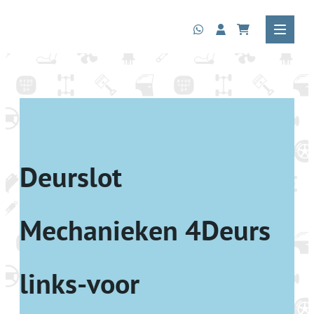
Deurslot
Mechanieken 4Deurs
links-voor