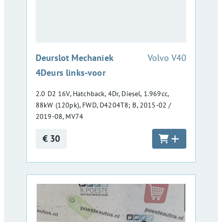
:
Deurslot Mechaniek
Volvo V40
4Deurs links-voor
2.0 D2 16V, Hatchback, 4Dr, Diesel, 1.969cc,
88kW (120pk), FWD, D4204T8; B, 2015-02 /
2019-08, MV74
€ 30