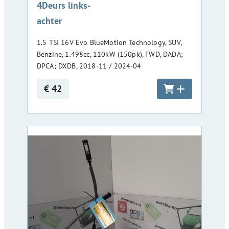
4Deurs links-
achter
1.5 TSI 16V Evo BlueMotion Technology, SUV,
Benzine, 1.498cc, 110kW (150pk), FWD, DADA;
DPCA; DXDB, 2018-11 / 2024-04
€ 42