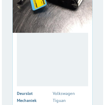
:
Deurslot
Volkswagen
Mechaniek
Tiguan