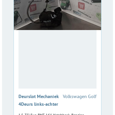
:
Deurslot Mechaniek
Volkswagen Golf
4Deurs links-achter
1.5 TSI Evo BMT 16V, Hatchback, Benzine,