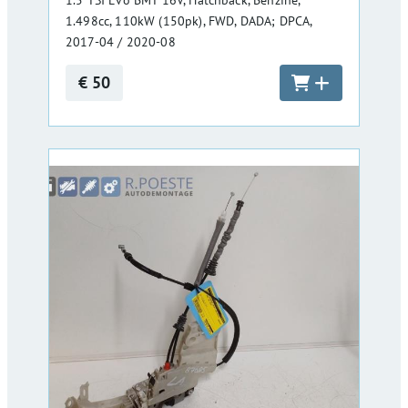
1.498cc, 110kW (150pk), FWD, DADA; DPCA,
2017-04 / 2020-08
€ 50