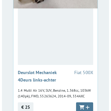
:
Deurslot Mechaniek
Fiat 500X
4Deurs links-achter
1.4 Multi Air 16V, SUV, Benzine, 1.368cc, 103kW
(140pk), FWD, 55263624, 2014-09, 334AXC
€ 25