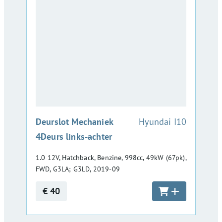
:
Deurslot Mechaniek
Hyundai I10
4Deurs links-achter
1.0 12V, Hatchback, Benzine, 998cc, 49kW (67pk),
FWD, G3LA; G3LD, 2019-09
€ 40