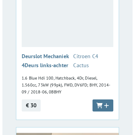
:
Deurslot Mechaniek
Citroen C4
4Deurs links-achter
Cactus
1.6 Blue Hdi 100, Hatchback, 4Dr, Diesel,
1.560cc, 73kW (99pk), FWD, DV6FD; BHY, 2014-
09 / 2018-06, 0BBHY
€ 30