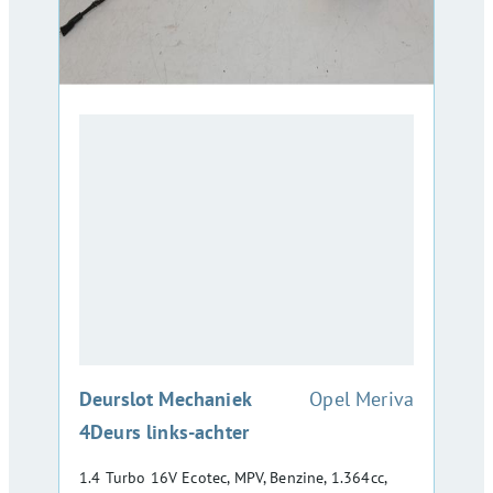
:
Deurslot Mechaniek
Opel Meriva
4Deurs links-achter
1.4 Turbo 16V Ecotec, MPV, Benzine, 1.364cc,