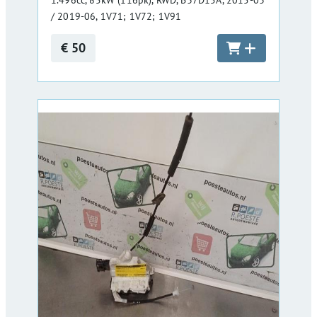
/ 2019-06, 1V71; 1V72; 1V91
€ 50