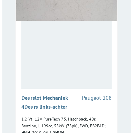
:
Deurslot Mechaniek
Peugeot 208
4Deurs links-achter
1.2 Vti 12V PureTech 75, Hatchback, 4Dr,
Benzine, 1.199cc, 55kW (75pk), FWD, EB2FAD;
HMH, 2019-06, UPHMH