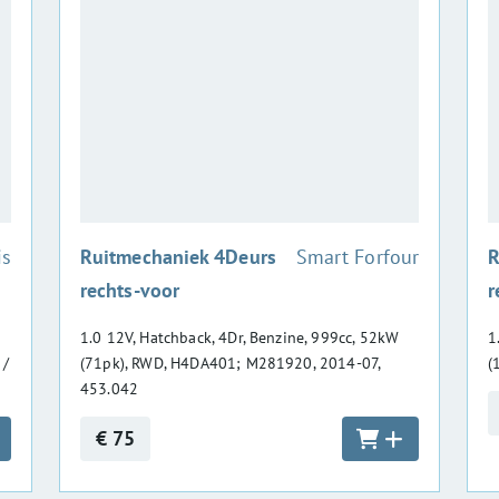
:
is
Ruitmechaniek 4Deurs
Smart Forfour
R
rechts-voor
r
1.0 12V, Hatchback, 4Dr, Benzine, 999cc, 52kW
1
 /
(71pk), RWD, H4DA401; M281920, 2014-07,
(
453.042
€ 75