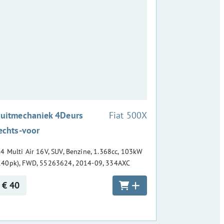
:
uitmechaniek 4Deurs
Fiat 500X
echts-voor
.4 Multi Air 16V, SUV, Benzine, 1.368cc, 103kW
140pk), FWD, 55263624, 2014-09, 334AXC
€ 40