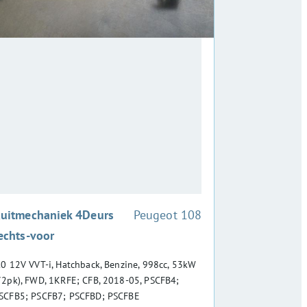
:
uitmechaniek 4Deurs
Peugeot 108
echts-voor
.0 12V VVT-i, Hatchback, Benzine, 998cc, 53kW
72pk), FWD, 1KRFE; CFB, 2018-05, PSCFB4;
SCFB5; PSCFB7; PSCFBD; PSCFBE