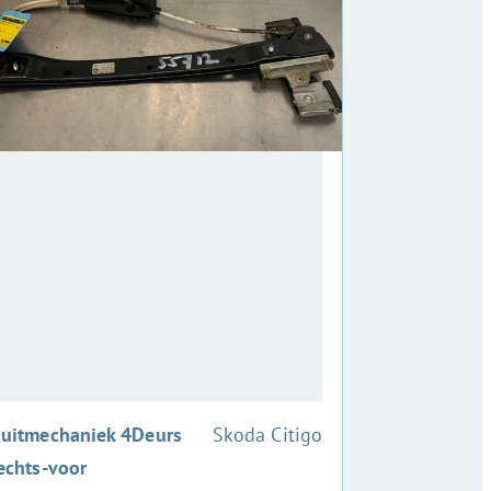
:
uitmechaniek 4Deurs
Skoda Citigo
echts-voor