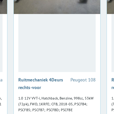
:
ra
Ruitmechaniek 4Deurs
Peugeot 108
R
rechts-voor
r
,
1.0 12V VVT-i, Hatchback, Benzine, 998cc, 53kW
1
1
(72pk), FWD, 1KRFE; CFB, 2018-05, PSCFB4;
(
PSCFB5; PSCFB7; PSCFBD; PSCFBE
P