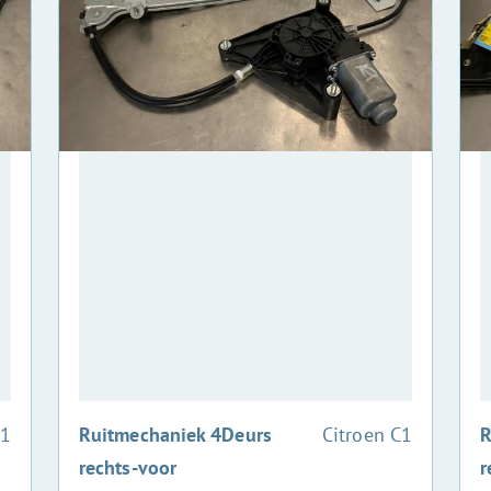
:
C1
Ruitmechaniek 4Deurs
Citroen C1
R
rechts-voor
r