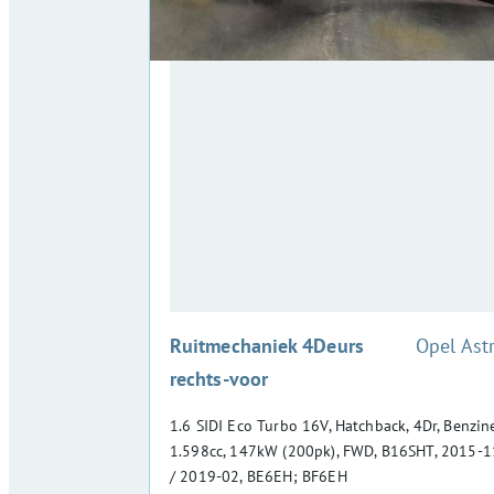
:
Ruitmechaniek 4Deurs
Opel Ast
rechts-voor
1.6 SIDI Eco Turbo 16V, Hatchback, 4Dr, Benzine
1.598cc, 147kW (200pk), FWD, B16SHT, 2015-1
/ 2019-02, BE6EH; BF6EH