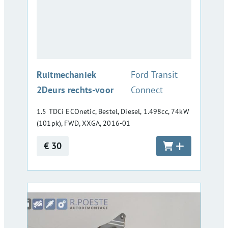
:
Ruitmechaniek
Ford Transit
2Deurs rechts-voor
Connect
1.5 TDCi ECOnetic, Bestel, Diesel, 1.498cc, 74kW
(101pk), FWD, XXGA, 2016-01
€ 30