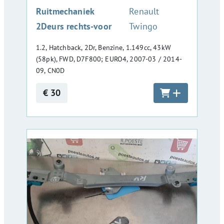
:
Ruitmechaniek
Renault
2Deurs rechts-voor
Twingo
1.2, Hatchback, 2Dr, Benzine, 1.149cc, 43kW
(58pk), FWD, D7F800; EURO4, 2007-03 / 2014-
09, CN0D
€ 30