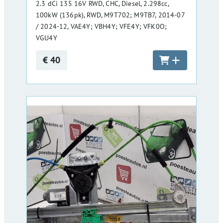
2.3 dCi 135 16V RWD, CHC, Diesel, 2.298cc,
100kW (136pk), RWD, M9T702; M9TB7, 2014-07
/ 2024-12, VAE4Y; VBH4Y; VFE4Y; VFK0O;
VGU4Y
€ 40