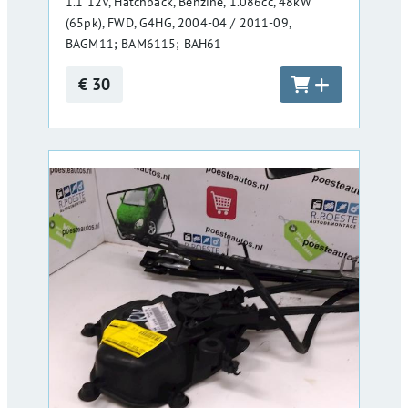
1.1 12V, Hatchback, Benzine, 1.086cc, 48kW
(65pk), FWD, G4HG, 2004-04 / 2011-09,
BAGM11; BAM6115; BAH61
€ 30