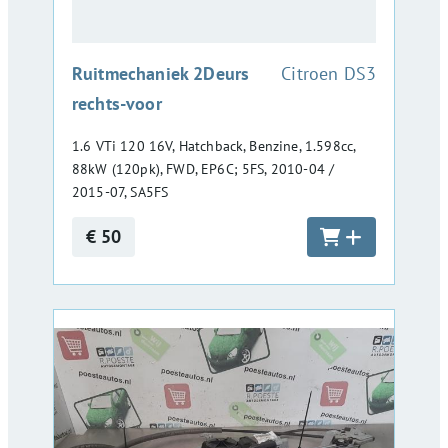
:
Ruitmechaniek 2Deurs
Citroen DS3
rechts-voor
1.6 VTi 120 16V, Hatchback, Benzine, 1.598cc,
88kW (120pk), FWD, EP6C; 5FS, 2010-04 /
2015-07, SA5FS
€ 50