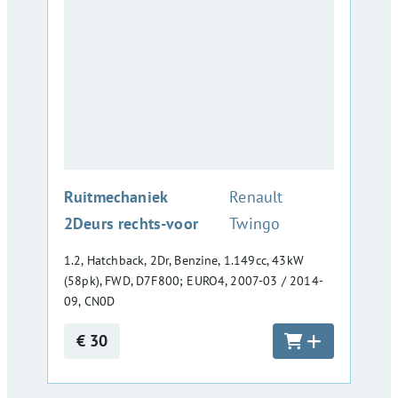
:
Ruitmechaniek
Renault
2Deurs rechts-voor
Twingo
1.2, Hatchback, 2Dr, Benzine, 1.149cc, 43kW
(58pk), FWD, D7F800; EURO4, 2007-03 / 2014-
09, CN0D
€ 30