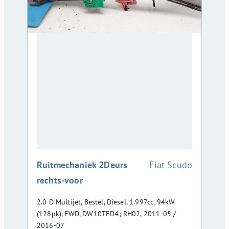
:
Ruitmechaniek 2Deurs
Fiat Scudo
rechts-voor
2.0 D Multijet, Bestel, Diesel, 1.997cc, 94kW
(128pk), FWD, DW10TED4; RH02, 2011-05 /
2016-07