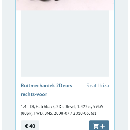
:
Ruitmechaniek 2Deurs
Seat Ibiza
rechts-voor
1.4 TDI, Hatchback, 2Dr, Diesel, 1.422cc, 59kW
(80pk), FWD, BMS, 2008-07 / 2010-06, 6J1
€ 40