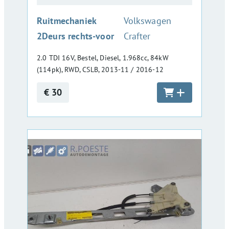
:
Ruitmechaniek
Volkswagen
2Deurs rechts-voor
Crafter
2.0 TDI 16V, Bestel, Diesel, 1.968cc, 84kW
(114pk), RWD, CSLB, 2013-11 / 2016-12
€ 30