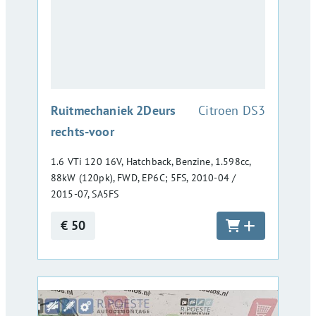
:
Ruitmechaniek 2Deurs
Citroen DS3
rechts-voor
1.6 VTi 120 16V, Hatchback, Benzine, 1.598cc,
88kW (120pk), FWD, EP6C; 5FS, 2010-04 /
2015-07, SA5FS
€ 50