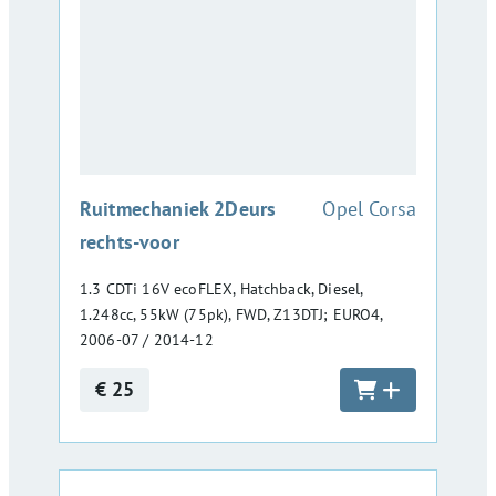
:
Ruitmechaniek 2Deurs
Opel Corsa
rechts-voor
1.3 CDTi 16V ecoFLEX, Hatchback, Diesel,
1.248cc, 55kW (75pk), FWD, Z13DTJ; EURO4,
2006-07 / 2014-12
€ 25