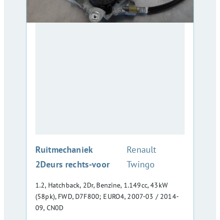
:
Ruitmechaniek
Renault
2Deurs rechts-voor
Twingo
1.2, Hatchback, 2Dr, Benzine, 1.149cc, 43kW
(58pk), FWD, D7F800; EURO4, 2007-03 / 2014-
09, CN0D