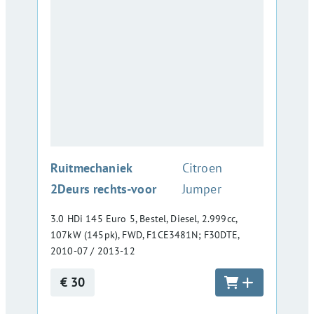
:
Ruitmechaniek
Citroen
2Deurs rechts-voor
Jumper
3.0 HDi 145 Euro 5, Bestel, Diesel, 2.999cc,
107kW (145pk), FWD, F1CE3481N; F30DTE,
2010-07 / 2013-12
€ 30