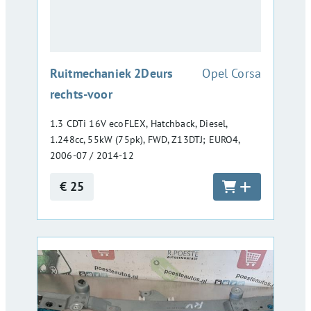
:
Ruitmechaniek 2Deurs
Opel Corsa
rechts-voor
1.3 CDTi 16V ecoFLEX, Hatchback, Diesel,
1.248cc, 55kW (75pk), FWD, Z13DTJ; EURO4,
2006-07 / 2014-12
€ 25