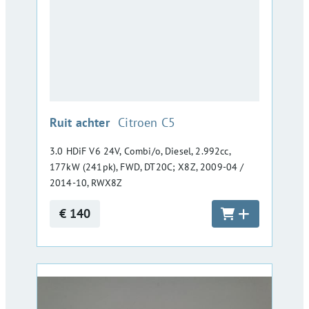
:
Ruit achter
Citroen C5
3.0 HDiF V6 24V, Combi/o, Diesel, 2.992cc,
177kW (241pk), FWD, DT20C; X8Z, 2009-04 /
2014-10, RWX8Z
€ 140