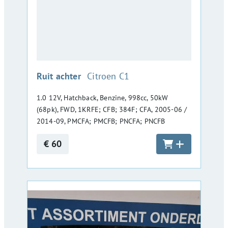
:
Ruit achter
Citroen C1
1.0 12V, Hatchback, Benzine, 998cc, 50kW
(68pk), FWD, 1KRFE; CFB; 384F; CFA, 2005-06 /
2014-09, PMCFA; PMCFB; PNCFA; PNCFB
€ 60