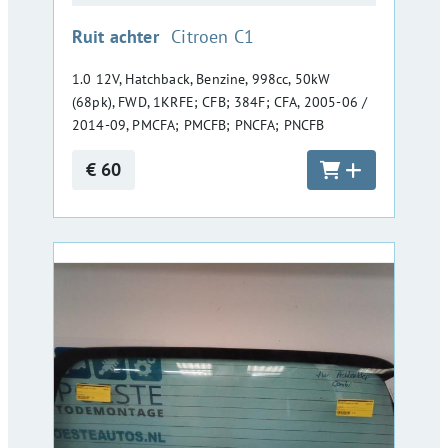
:
Ruit achter
Citroen C1
1.0 12V, Hatchback, Benzine, 998cc, 50kW
(68pk), FWD, 1KRFE; CFB; 384F; CFA, 2005-06 /
2014-09, PMCFA; PMCFB; PNCFA; PNCFB
€ 60