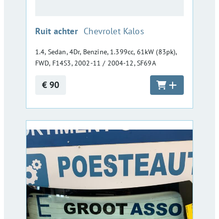
:
Ruit achter
Chevrolet Kalos
1.4, Sedan, 4Dr, Benzine, 1.399cc, 61kW (83pk),
FWD, F14S3, 2002-11 / 2004-12, SF69A
€ 90