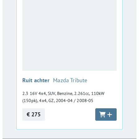
:
Ruit achter
Mazda Tribute
2.3 16V 4x4, SUV, Benzine, 2.261cc, 110kW
(150pk), 4x4, GZ, 2004-04 / 2008-05
€ 275