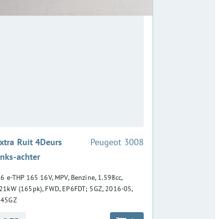
:
xtra Ruit 4Deurs
Peugeot 3008
inks-achter
.6 e-THP 165 16V, MPV, Benzine, 1.598cc,
21kW (165pk), FWD, EP6FDT; 5GZ, 2016-05,
45GZ