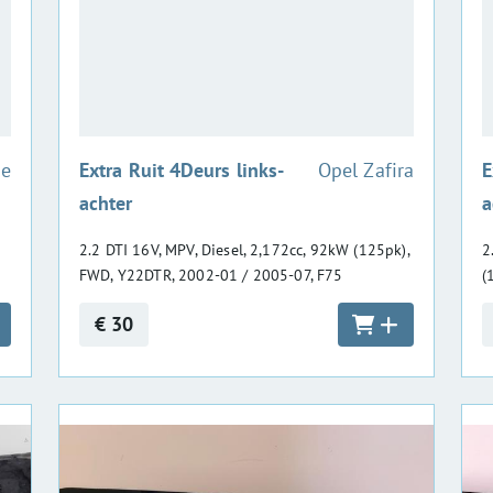
:
ne
Extra Ruit 4Deurs links-
Opel Zafira
E
achter
a
2.2 DTI 16V, MPV, Diesel, 2,172cc, 92kW (125pk),
2
FWD, Y22DTR, 2002-01 / 2005-07, F75
(
€ 30