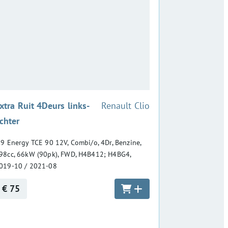
:
xtra Ruit 4Deurs links-
Renault Clio
chter
.9 Energy TCE 90 12V, Combi/o, 4Dr, Benzine,
98cc, 66kW (90pk), FWD, H4B412; H4BG4,
019-10 / 2021-08
€ 75