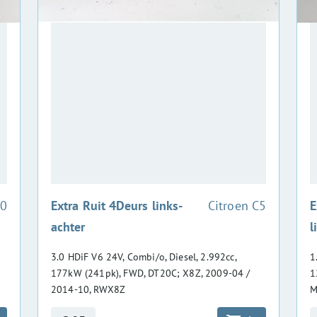
:
40
Extra Ruit 4Deurs links-
Citroen C5
E
achter
l
3.0 HDiF V6 24V, Combi/o, Diesel, 2.992cc,
1
177kW (241pk), FWD, DT20C; X8Z, 2009-04 /
1
2014-10, RWX8Z
M