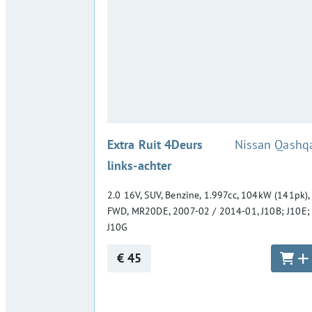
:
Extra Ruit 4Deurs
Nissan Qashq
links-achter
2.0 16V, SUV, Benzine, 1.997cc, 104kW (141pk),
FWD, MR20DE, 2007-02 / 2014-01, J10B; J10E;
J10G
€ 45