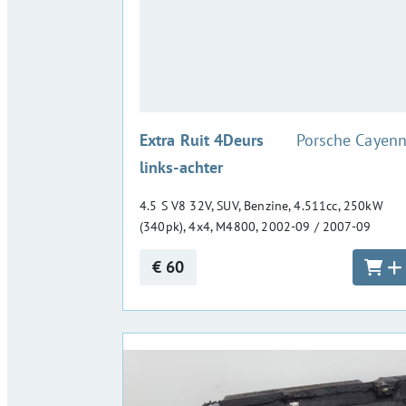
:
Extra Ruit 4Deurs
Porsche Cayen
links-achter
4.5 S V8 32V, SUV, Benzine, 4.511cc, 250kW
(340pk), 4x4, M4800, 2002-09 / 2007-09
€ 60