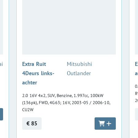
:
ai
Extra Ruit
Mitsubishi
E
4Deurs links-
Outlander
a
achter
0
8
2.0 16V 4x2, SUV, Benzine, 1.997cc, 100kW
2
(136pk), FWD, 4G63; 16V, 2003-05 / 2006-10,
CU2W
€ 85