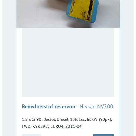
:
Remvloeistof reservoir
Nissan NV200
1.5 dCi 90, Bestel, Diesel, 1.461cc, 66kW (90pk),
FWD, K9K892; EURO4, 2011-04