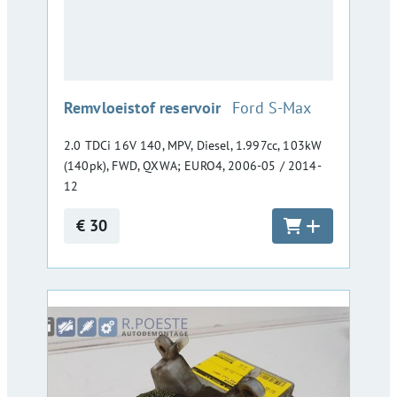
:
Remvloeistof reservoir
Ford S-Max
2.0 TDCi 16V 140, MPV, Diesel, 1.997cc, 103kW
(140pk), FWD, QXWA; EURO4, 2006-05 / 2014-
12
€ 30