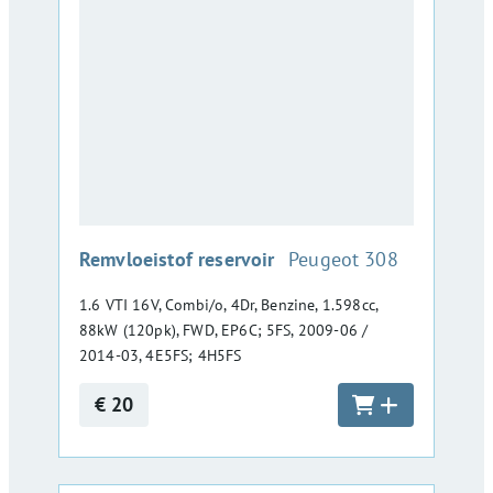
:
Remvloeistof reservoir
Peugeot 308
1.6 VTI 16V, Combi/o, 4Dr, Benzine, 1.598cc,
88kW (120pk), FWD, EP6C; 5FS, 2009-06 /
2014-03, 4E5FS; 4H5FS
€ 20