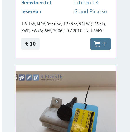
:
Remvloeistof
Citroen C4
reservoir
Grand Picasso
1.8 16V, MPV, Benzine, 1.749cc, 92kW (125pk),
FWD, EW7A; 6FY, 2006-10 / 2010-12, UA6FY
€ 10