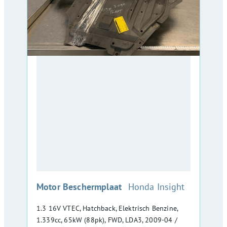
:
Motor Beschermplaat
Honda Insight
1.3 16V VTEC, Hatchback, Elektrisch Benzine,
1.339cc, 65kW (88pk), FWD, LDA3, 2009-04 /