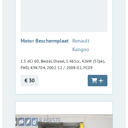
:
Motor Beschermplaat
Renault
Kangoo
1.5 dCi 60, Bestel, Diesel, 1.461cc, 42kW (57pk),
FWD, K9K704, 2002-12 / 2008-02, FC09
€ 30