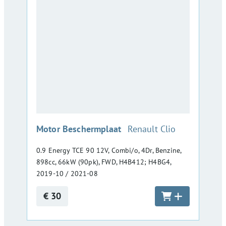
:
Motor Beschermplaat
Renault Clio
0.9 Energy TCE 90 12V, Combi/o, 4Dr, Benzine,
898cc, 66kW (90pk), FWD, H4B412; H4BG4,
2019-10 / 2021-08
€ 30