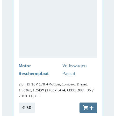
:
Motor
Volkswagen
Beschermplaat
Passat
2.0 TDI 16V 170 4Motion, Combi/o, Diesel,
1.968cc, 125kW (170pk), 4x4, CBBB, 2009-05 /
2010-11, 3C5
€ 30