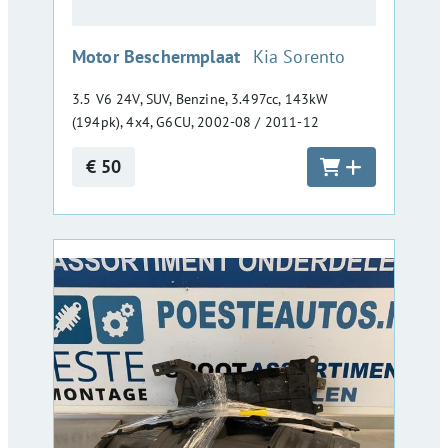
:
Motor Beschermplaat
Kia Sorento
3.5 V6 24V, SUV, Benzine, 3.497cc, 143kW
(194pk), 4x4, G6CU, 2002-08 / 2011-12
€ 50