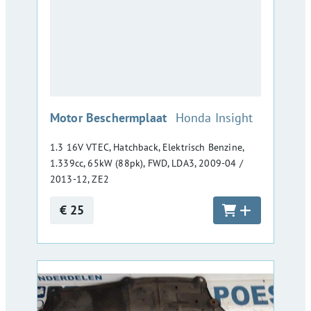
:
Motor Beschermplaat
Honda Insight
1.3 16V VTEC, Hatchback, Elektrisch Benzine,
1.339cc, 65kW (88pk), FWD, LDA3, 2009-04 /
2013-12, ZE2
€ 25