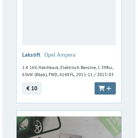
:
Lakstift
Opel Ampera
1.4 16V, Hatchback, Elektrisch Benzine, 1.398cc,
63kW (86pk), FWD, A14XFL, 2011-11 / 2015-03
€ 10