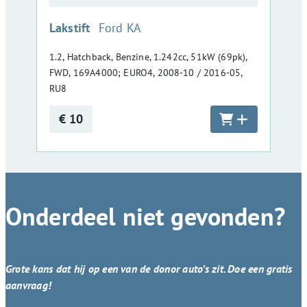
:
Lakstift
Ford KA
1.2, Hatchback, Benzine, 1.242cc, 51kW (69pk),
FWD, 169A4000; EURO4, 2008-10 / 2016-05,
RU8
€ 10
Onderdeel niet gevonden?
Grote kans dat hij op een van de donor auto’s zit. Doe een gratis
aanvraag!