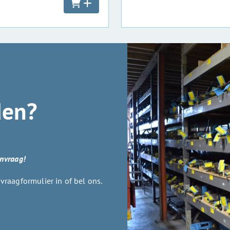
den?
anvraag!
raagformulier in of bel ons.