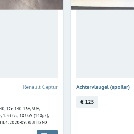
:
Renault Captur
Achtervleugel (spoiler)
€ 125
40, TCe 140 16V, SUV,
e, 1.332cc, 103kW (140pk),
HE4, 2020-09, RJBHH2N0