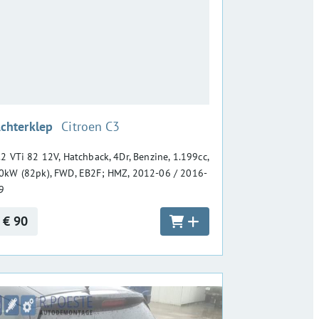
:
chterklep
Citroen C3
.2 VTi 82 12V, Hatchback, 4Dr, Benzine, 1.199cc,
0kW (82pk), FWD, EB2F; HMZ, 2012-06 / 2016-
9
€ 90