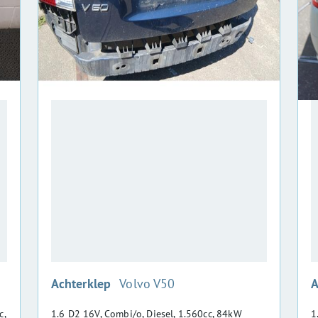
:
Achterklep
Volvo V50
A
c,
1.6 D2 16V, Combi/o, Diesel, 1.560cc, 84kW
1