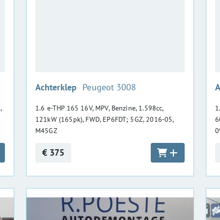
:
Achterklep
Peugeot 3008
A
,
1.6 e-THP 165 16V, MPV, Benzine, 1.598cc,
1
/
121kW (165pk), FWD, EP6FDT; 5GZ, 2016-05,
6
M45GZ
0
€ 375