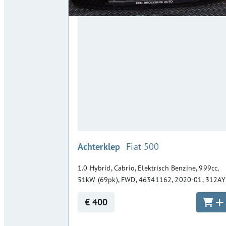
:
Achterklep
Fiat 500
1.0 Hybrid, Cabrio, Elektrisch Benzine, 999cc,
51kW (69pk), FWD, 46341162, 2020-01, 312A
€ 400