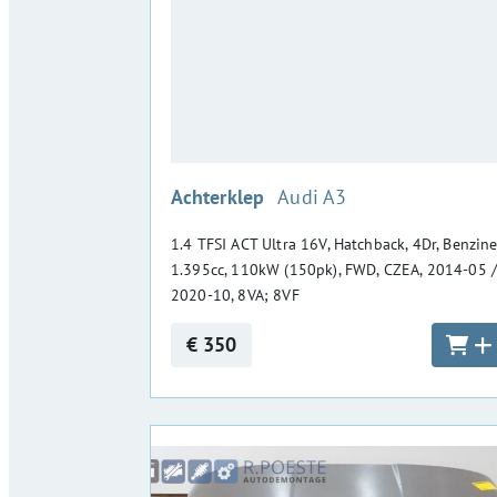
:
Achterklep
Audi A3
1.4 TFSI ACT Ultra 16V, Hatchback, 4Dr, Benzine
1.395cc, 110kW (150pk), FWD, CZEA, 2014-05 
2020-10, 8VA; 8VF
€ 350