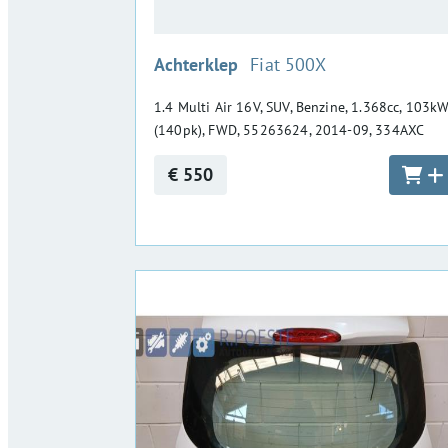
:
Achterklep
Fiat 500X
1.4 Multi Air 16V, SUV, Benzine, 1.368cc, 103k
(140pk), FWD, 55263624, 2014-09, 334AXC
€ 550