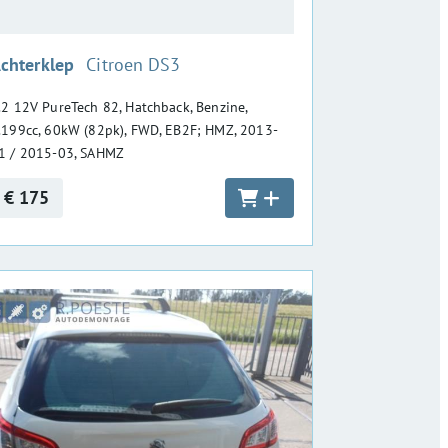
:
chterklep
Citroen DS3
.2 12V PureTech 82, Hatchback, Benzine,
.199cc, 60kW (82pk), FWD, EB2F; HMZ, 2013-
1 / 2015-03, SAHMZ
€ 175