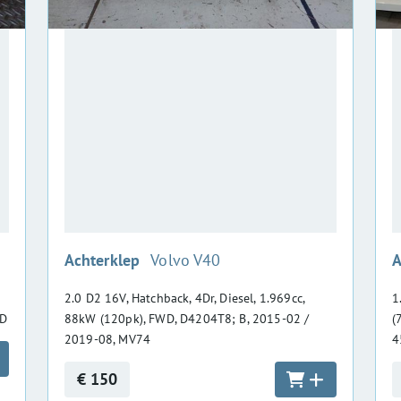
:
Achterklep
Volvo V40
A
2.0 D2 16V, Hatchback, 4Dr, Diesel, 1.969cc,
1
YD
88kW (120pk), FWD, D4204T8; B, 2015-02 /
(
2019-08, MV74
4
€ 150