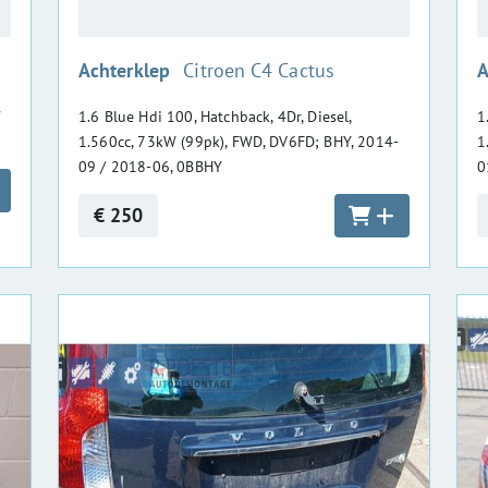
:
Achterklep
Citroen C4 Cactus
A
W
1.6 Blue Hdi 100, Hatchback, 4Dr, Diesel,
1
1.560cc, 73kW (99pk), FWD, DV6FD; BHY, 2014-
1
09 / 2018-06, 0BBHY
0
€ 250