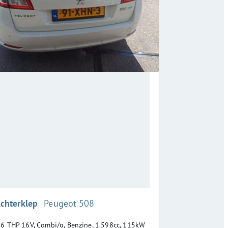
:
chterklep
Peugeot 508
.6 THP 16V, Combi/o, Benzine, 1.598cc, 115kW