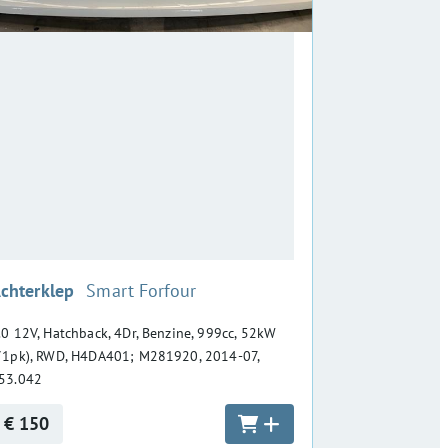
:
chterklep
Smart Forfour
.0 12V, Hatchback, 4Dr, Benzine, 999cc, 52kW
71pk), RWD, H4DA401; M281920, 2014-07,
53.042
€ 150