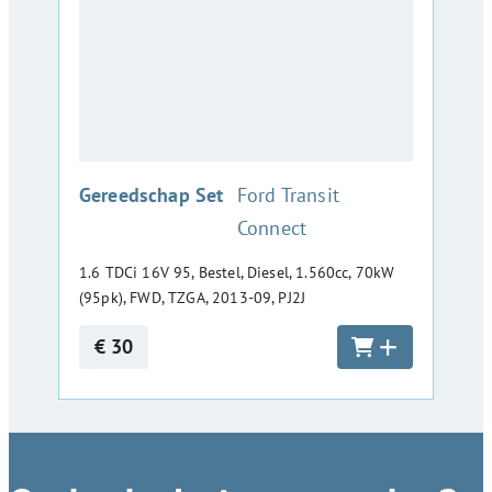
:
Gereedschap Set
Ford Transit
Connect
1.6 TDCi 16V 95, Bestel, Diesel, 1.560cc, 70kW
(95pk), FWD, TZGA, 2013-09, PJ2J
€ 30