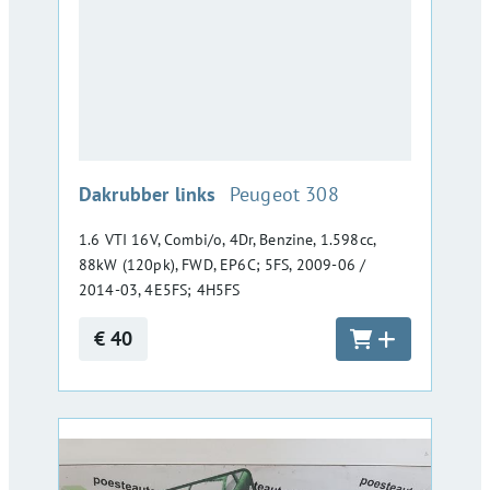
:
Dakrubber links
Peugeot 308
1.6 VTI 16V, Combi/o, 4Dr, Benzine, 1.598cc,
88kW (120pk), FWD, EP6C; 5FS, 2009-06 /
2014-03, 4E5FS; 4H5FS
€ 40