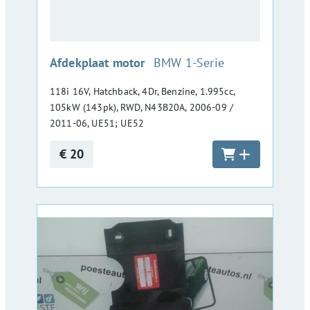
:
Afdekplaat motor
BMW 1-Serie
118i 16V, Hatchback, 4Dr, Benzine, 1.995cc,
105kW (143pk), RWD, N43B20A, 2006-09 /
2011-06, UE51; UE52
€ 20