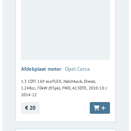
:
Afdekplaat motor
Opel Corsa
1.3 CDTi 16V ecoFLEX, Hatchback, Diesel,
1.248cc, 70kW (95pk), FWD, A13DTE, 2010-10 /
2014-12
€ 20