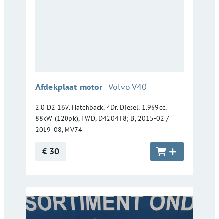
:
Afdekplaat motor
Volvo V40
2.0 D2 16V, Hatchback, 4Dr, Diesel, 1.969cc,
88kW (120pk), FWD, D4204T8; B, 2015-02 /
2019-08, MV74
€ 30