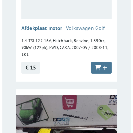
:
Afdekplaat motor
Volkswagen Golf
1.4 TSI 122 16V, Hatchback, Benzine, 1.390cc,
90kW (122pk), FWD, CAXA, 2007-05 / 2008-11,
1K1
€ 15