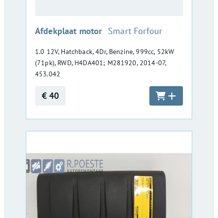
:
Afdekplaat motor
Smart Forfour
1.0 12V, Hatchback, 4Dr, Benzine, 999cc, 52kW
(71pk), RWD, H4DA401; M281920, 2014-07,
453.042
€ 40