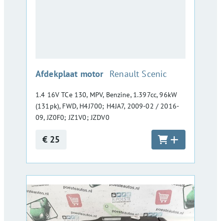
:
Afdekplaat motor
Renault Scenic
1.4 16V TCe 130, MPV, Benzine, 1.397cc, 96kW
(131pk), FWD, H4J700; H4JA7, 2009-02 / 2016-
09, JZ0F0; JZ1V0; JZDV0
€ 25