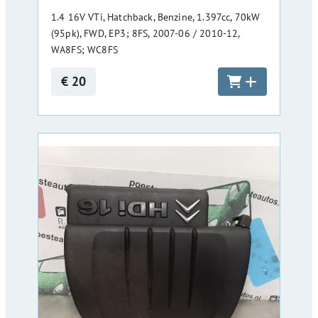
1.4 16V VTi, Hatchback, Benzine, 1.397cc, 70kW
(95pk), FWD, EP3; 8FS, 2007-06 / 2010-12,
WA8FS; WC8FS
€ 20