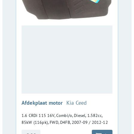
:
Afdekplaat motor
Kia Ceed
1.6 CRDi 115 16V, Combi/o, Diesel, 1.582cc,
85kW (116pk), FWD, D4FB, 2007-09 / 2012-12