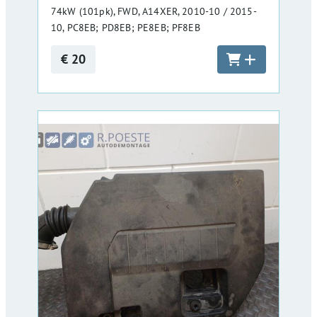
74kW (101pk), FWD, A14XER, 2010-10 / 2015-
10, PC8EB; PD8EB; PE8EB; PF8EB
€ 20