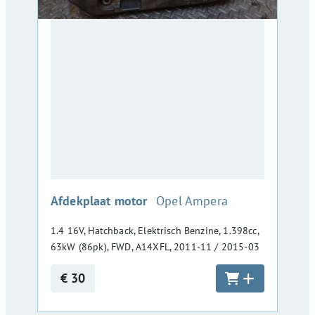
:
Afdekplaat motor
Opel Ampera
1.4 16V, Hatchback, Elektrisch Benzine, 1.398cc,
63kW (86pk), FWD, A14XFL, 2011-11 / 2015-03
€ 30