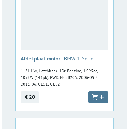
:
Afdekplaat motor
BMW 1-Serie
118i 16V, Hatchback, 4Dr, Benzine, 1.995cc,
105kW (143pk), RWD, N43B20A, 2006-09 /
2011-06, UE51; UE52
€ 20