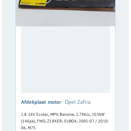
:
Afdekplaat motor
Opel Zafira
1.8 16V Ecotec, MPV, Benzine, 1.796cc, 103kW
(140pk), FWD, Z18XER; EURO4, 2005-07 / 2010-
06, M75