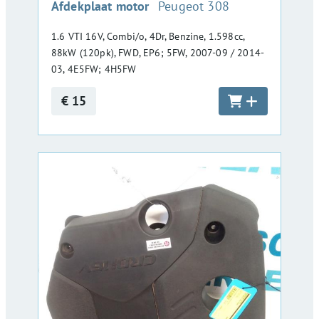
:
Afdekplaat motor
Peugeot 308
1.6 VTI 16V, Combi/o, 4Dr, Benzine, 1.598cc,
88kW (120pk), FWD, EP6; 5FW, 2007-09 / 2014-
03, 4E5FW; 4H5FW
€ 15