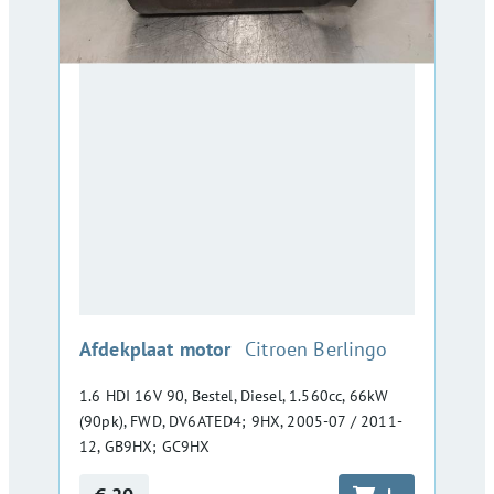
:
Afdekplaat motor
Citroen Berlingo
1.6 HDI 16V 90, Bestel, Diesel, 1.560cc, 66kW
(90pk), FWD, DV6ATED4; 9HX, 2005-07 / 2011-
12, GB9HX; GC9HX