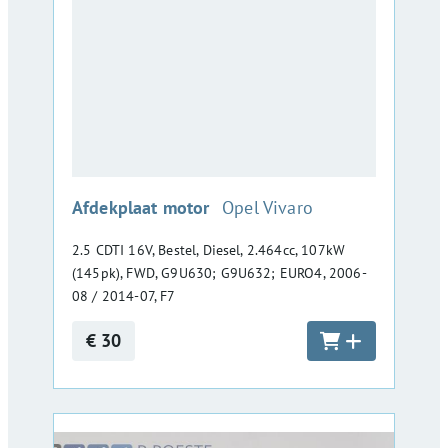
:
Afdekplaat motor
Opel Vivaro
2.5 CDTI 16V, Bestel, Diesel, 2.464cc, 107kW
(145pk), FWD, G9U630; G9U632; EURO4, 2006-
08 / 2014-07, F7
€ 30