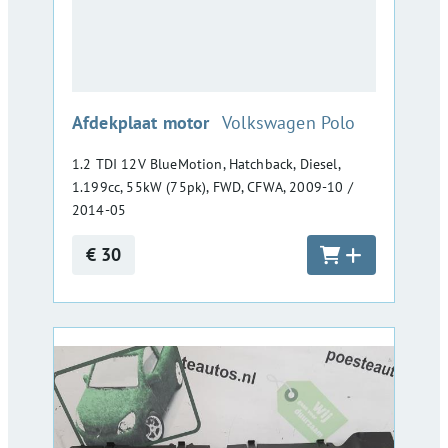
:
Afdekplaat motor
Volkswagen Polo
1.2 TDI 12V BlueMotion, Hatchback, Diesel,
1.199cc, 55kW (75pk), FWD, CFWA, 2009-10 /
2014-05
€ 30