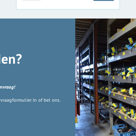
den?
anvraag!
raagformulier in of bel ons.