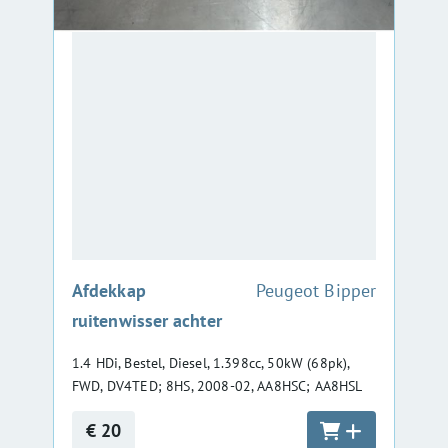
:
Afdekkap
Peugeot Bipper
ruitenwisser achter
1.4 HDi, Bestel, Diesel, 1.398cc, 50kW (68pk),
FWD, DV4TED; 8HS, 2008-02, AA8HSC; AA8HSL
€ 20