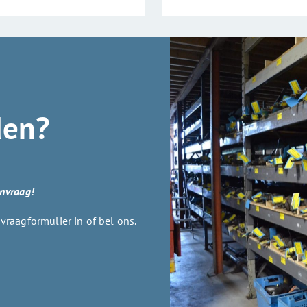
den?
anvraag!
raagformulier in of bel ons.