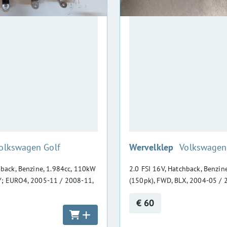
:
olkswagen Golf
Wervelklep
Volkswagen
hback, Benzine, 1.984cc, 110kW
2.0 FSI 16V, Hatchback, Benzin
Y; EURO4, 2005-11 / 2008-11,
(150pk), FWD, BLX, 2004-05 / 
€ 60