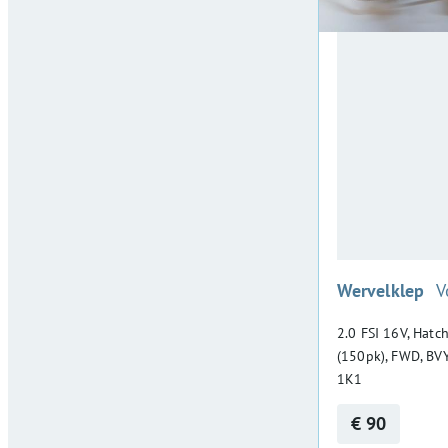
:
Wervelklep
V
2.0 FSI 16V, Hatc
(150pk), FWD, BV
1K1
€ 90