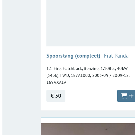
:
Spoorstang (compleet)
Fiat Panda
1.1 Fire, Hatchback, Benzine, 1.108cc, 40kW
(54pk), FWD, 187A1000, 2003-09 / 2009-12,
169AXA1A
€ 50