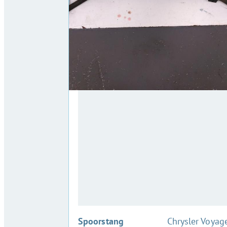
:
Spoorstang
Chrysler Voyag