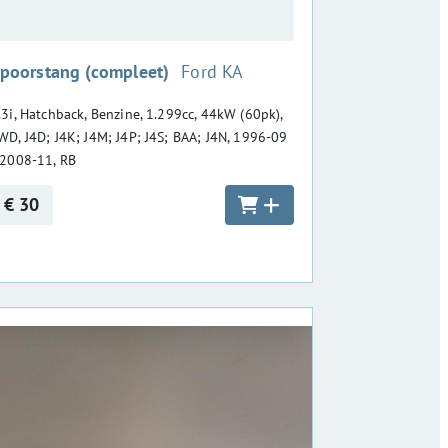
:
poorstang (compleet)
Ford KA
.3i, Hatchback, Benzine, 1.299cc, 44kW (60pk),
WD, J4D; J4K; J4M; J4P; J4S; BAA; J4N, 1996-09
 2008-11, RB
€ 30