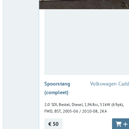
:
Spoorstang
Volkswagen Cad
(compleet)
2.0 SDI, Bestel, Diesel, 1,968cc, 51kW (69pk),
FWD, BST, 2005-06 / 2010-08, 2KA
€ 50