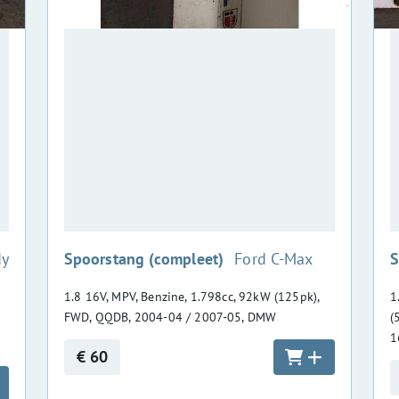
:
dy
Spoorstang (compleet)
Ford C-Max
S
1.8 16V, MPV, Benzine, 1.798cc, 92kW (125pk),
1
FWD, QQDB, 2004-04 / 2007-05, DMW
(
1
€ 60