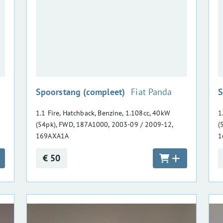
:
Spoorstang (compleet)
Fiat Panda
S
1.1 Fire, Hatchback, Benzine, 1.108cc, 40kW
1
(54pk), FWD, 187A1000, 2003-09 / 2009-12,
(
169AXA1A
1
€ 50