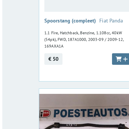
:
Spoorstang (compleet)
Fiat Panda
1.1 Fire, Hatchback, Benzine, 1.108cc, 40kW
(54pk), FWD, 187A1000, 2003-09 / 2009-12,
169AXA1A
€ 50