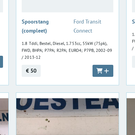
:
Spoorstang
Ford Transit
S
(compleet)
Connect
1
F
1.8 Tddi, Bestel, Diesel, 1.753cc, 55kW (75pk),
/
FWD, BHPA; P7PA; R2PA; EURO4; P7PB, 2002-09
/ 2013-12
€ 50