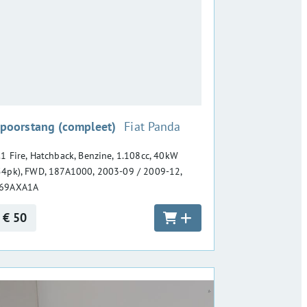
:
poorstang (compleet)
Fiat Panda
.1 Fire, Hatchback, Benzine, 1.108cc, 40kW
54pk), FWD, 187A1000, 2003-09 / 2009-12,
69AXA1A
€ 50