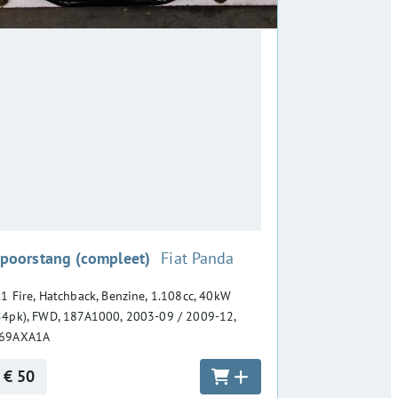
:
poorstang (compleet)
Fiat Panda
.1 Fire, Hatchback, Benzine, 1.108cc, 40kW
54pk), FWD, 187A1000, 2003-09 / 2009-12,
69AXA1A
€ 50