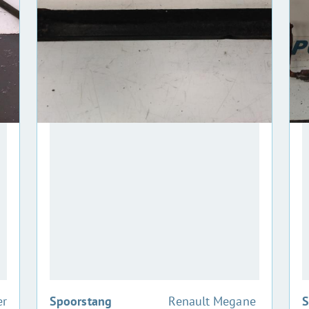
:
er
Spoorstang
Renault Megane
S