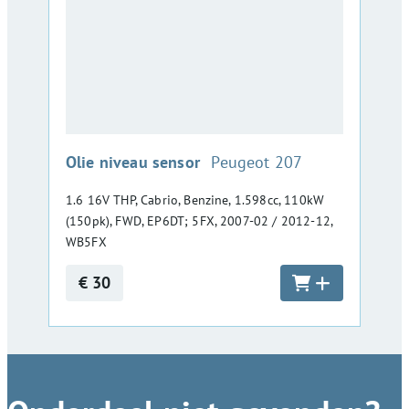
:
Olie niveau sensor
Peugeot 207
1.6 16V THP, Cabrio, Benzine, 1.598cc, 110kW
(150pk), FWD, EP6DT; 5FX, 2007-02 / 2012-12,
WB5FX
€ 30