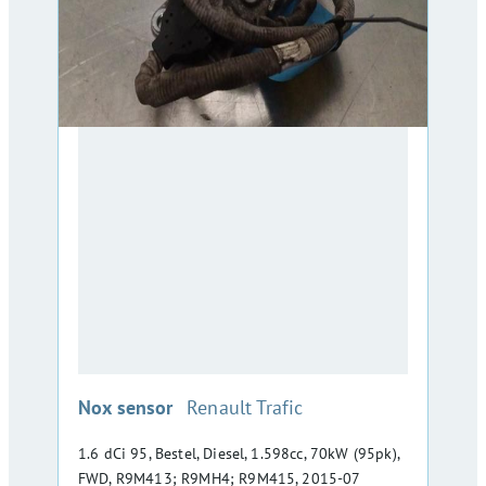
:
Nox sensor
Renault Trafic
1.6 dCi 95, Bestel, Diesel, 1.598cc, 70kW (95pk),
FWD, R9M413; R9MH4; R9M415, 2015-07