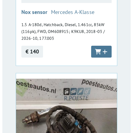
:
Nox sensor
Mercedes A-Klasse
1.5 A-180d, Hatchback, Diesel, 1.461cc, 85kW
(116pk), FWD, OM608915; K9KU8, 2018-03 /
2026-10, 177.003
€ 140