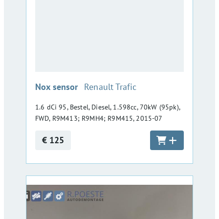
:
Nox sensor
Renault Trafic
1.6 dCi 95, Bestel, Diesel, 1.598cc, 70kW (95pk),
FWD, R9M413; R9MH4; R9M415, 2015-07
€ 125