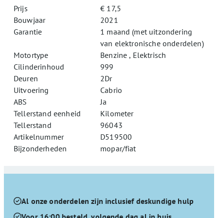
Prijs
€ 17,5
Bouwjaar
2021
Garantie
1 maand (met uitzondering
van elektronische onderdelen)
Motortype
Benzine , Elektrisch
Cilinderinhoud
999
Deuren
2Dr
Uitvoering
Cabrio
ABS
Ja
Tellerstand eenheid
Kilometer
Tellerstand
96043
Artikelnummer
D519500
Bijzonderheden
mopar/fiat
Al onze onderdelen zijn inclusief deskundige hulp
Voor 16:00 besteld, volgende dag al in huis