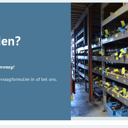
den?
anvraag!
raagformulier in of bel ons.