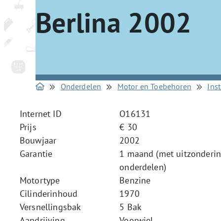
Berlina 2002
Onderdelen
Motor en Toebehoren
Ins
Internet ID
O16131
Prijs
€ 30
Bouwjaar
2002
Garantie
1 maand (met uitzonderin
onderdelen)
Motortype
Benzine
Cilinderinhoud
1970
Versnellingsbak
5 Bak
Aandrijving
Voorwiel