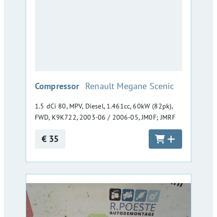
:
Compressor
Renault Megane Scenic
1.5 dCi 80, MPV, Diesel, 1.461cc, 60kW (82pk),
FWD, K9K722, 2003-06 / 2006-05, JM0F; JMRF
€ 35