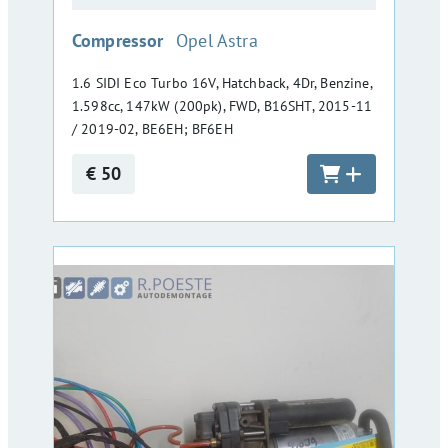
:
Compressor
Opel Astra
1.6 SIDI Eco Turbo 16V, Hatchback, 4Dr, Benzine,
1.598cc, 147kW (200pk), FWD, B16SHT, 2015-11
/ 2019-02, BE6EH; BF6EH
€ 50