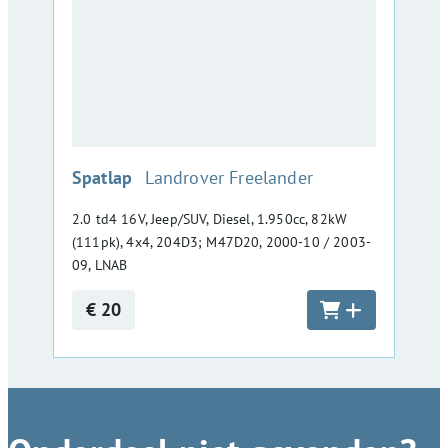
:
Spatlap
Landrover Freelander
2.0 td4 16V, Jeep/SUV, Diesel, 1.950cc, 82kW
(111pk), 4x4, 204D3; M47D20, 2000-10 / 2003-
09, LNAB
€ 20