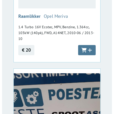
:
Raamlikker
Opel Meriva
1.4 Turbo 16V Ecotec, MPV, Benzine, 1.364cc,
103kW (140pk), FWD, A14NET, 2010-06 / 2013-
10
€ 20