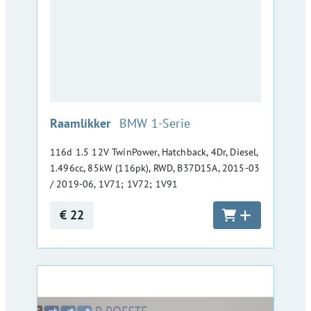
:
Raamlikker
BMW 1-Serie
116d 1.5 12V TwinPower, Hatchback, 4Dr, Diesel,
1.496cc, 85kW (116pk), RWD, B37D15A, 2015-03
/ 2019-06, 1V71; 1V72; 1V91
€ 22