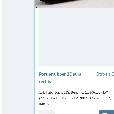
:
Portierrubber 2Deurs
Citroen 
rechts
1.4, Hatchback, 2Dr, Benzine, 1.360cc, 54kW
(73pk), FWD, TU3JP; KFV, 2003-09 / 2009-12,
JMKFVB; C