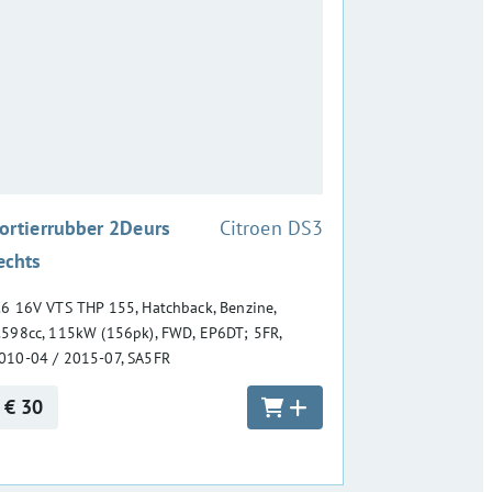
:
ortierrubber 2Deurs
Citroen DS3
echts
.6 16V VTS THP 155, Hatchback, Benzine,
.598cc, 115kW (156pk), FWD, EP6DT; 5FR,
010-04 / 2015-07, SA5FR
€ 30