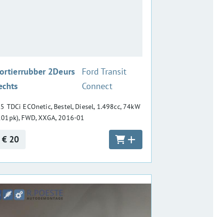
:
ortierrubber 2Deurs
Ford Transit
echts
Connect
.5 TDCi ECOnetic, Bestel, Diesel, 1.498cc, 74kW
101pk), FWD, XXGA, 2016-01
€ 20