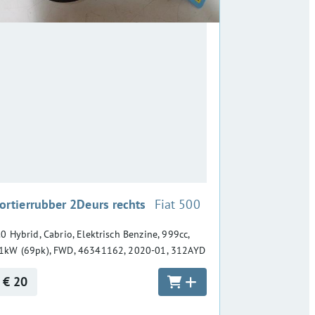
:
ortierrubber 2Deurs rechts
Fiat 500
.0 Hybrid, Cabrio, Elektrisch Benzine, 999cc,
1kW (69pk), FWD, 46341162, 2020-01, 312AYD
€ 20