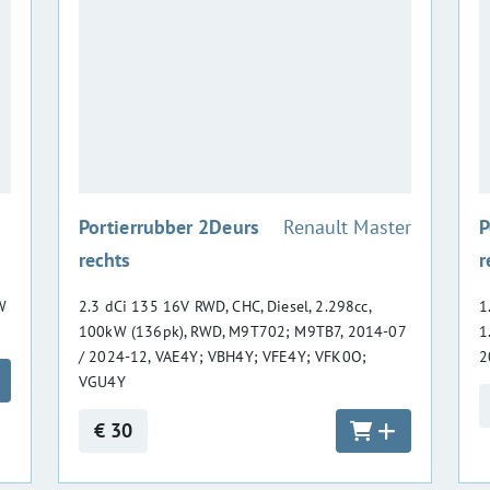
:
Portierrubber 2Deurs
Renault Master
P
rechts
r
W
2.3 dCi 135 16V RWD, CHC, Diesel, 2.298cc,
1
100kW (136pk), RWD, M9T702; M9TB7, 2014-07
1
/ 2024-12, VAE4Y; VBH4Y; VFE4Y; VFK0O;
2
VGU4Y
€ 30