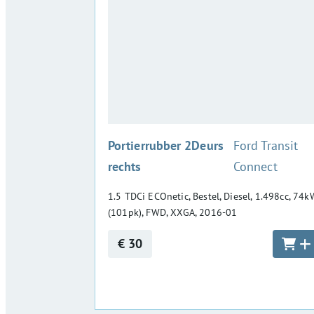
:
Portierrubber 2Deurs
Ford Transit
rechts
Connect
1.5 TDCi ECOnetic, Bestel, Diesel, 1.498cc, 74k
(101pk), FWD, XXGA, 2016-01
€ 30