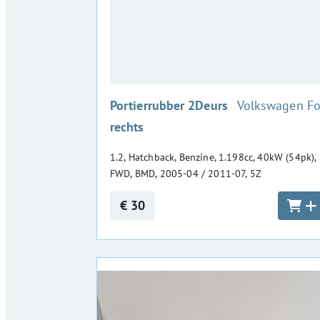
:
Portierrubber 2Deurs
Volkswagen F
rechts
1.2, Hatchback, Benzine, 1.198cc, 40kW (54pk),
FWD, BMD, 2005-04 / 2011-07, 5Z
€ 30