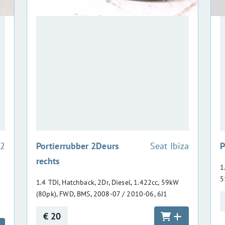
:
C2
Portierrubber 2Deurs
Seat Ibiza
P
rechts
1
5
1.4 TDI, Hatchback, 2Dr, Diesel, 1.422cc, 59kW
(80pk), FWD, BMS, 2008-07 / 2010-06, 6J1
€ 20