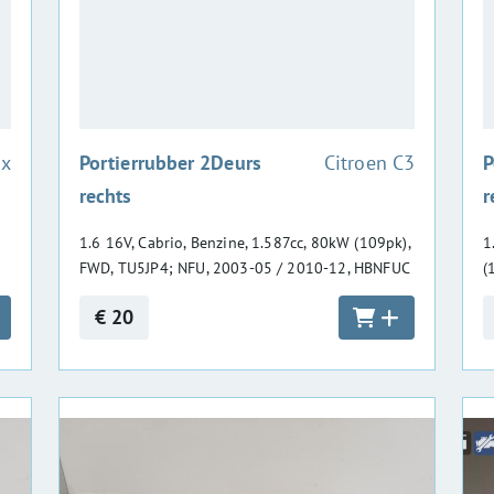
:
ox
Portierrubber 2Deurs
Citroen C3
P
rechts
r
1.6 16V, Cabrio, Benzine, 1.587cc, 80kW (109pk),
1
FWD, TU5JP4; NFU, 2003-05 / 2010-12, HBNFUC
(
€ 20