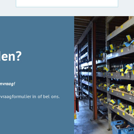
den?
anvraag!
raagformulier in of bel ons.