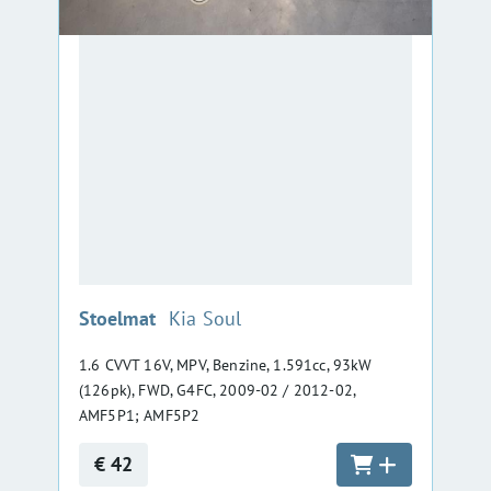
:
Stoelmat
Kia Soul
1.6 CVVT 16V, MPV, Benzine, 1.591cc, 93kW
(126pk), FWD, G4FC, 2009-02 / 2012-02,
AMF5P1; AMF5P2
€ 42