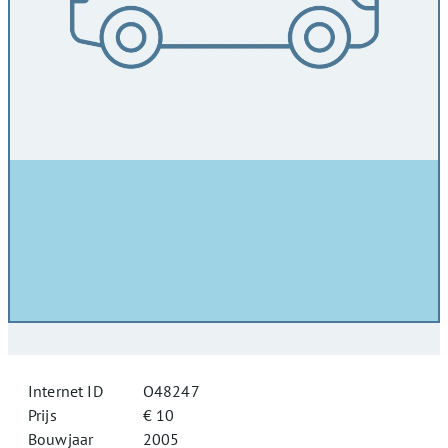
Raamslingers
Internet ID
O48247
Prijs
€ 10
Bouwjaar
2005