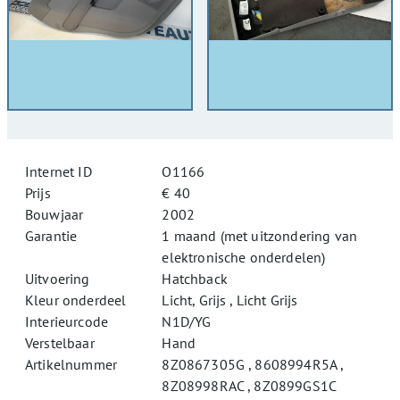
Internet ID
O1166
Prijs
€ 40
Bouwjaar
2002
Garantie
1 maand (met uitzondering van
elektronische onderdelen)
Uitvoering
Hatchback
Kleur onderdeel
Licht, Grijs , Licht Grijs
Interieurcode
N1D/YG
Verstelbaar
Hand
Artikelnummer
8Z0867305G , 8608994R5A ,
8Z08998RAC , 8Z0899GS1C