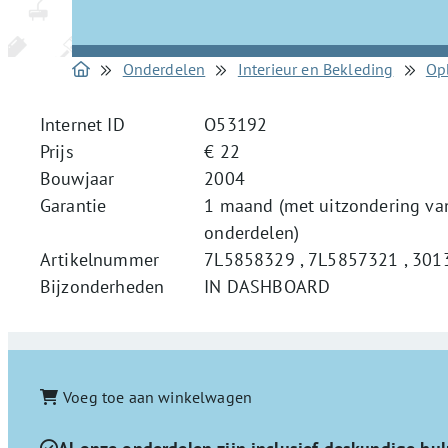
Onderdelen
Interieur en Bekleding
Op
Internet ID
O53192
Prijs
€ 22
Bouwjaar
2004
Garantie
1 maand (met uitzondering van
onderdelen)
Artikelnummer
7L5858329 , 7L5857321 , 301
Bijzonderheden
IN DASHBOARD
Voeg toe aan winkelwagen