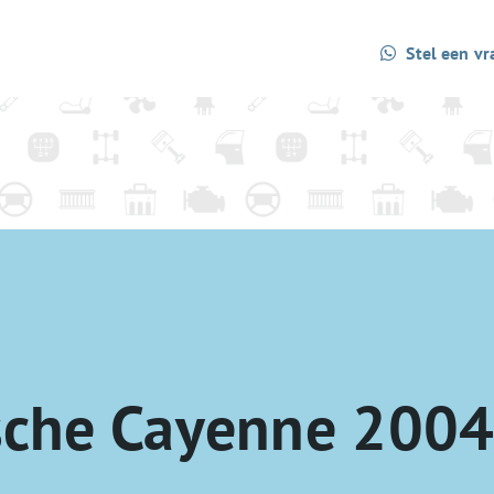
Stel een vr
sche Cayenne 200