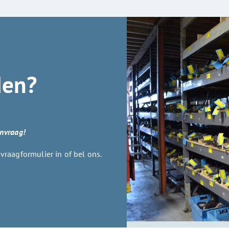
den?
anvraag!
raagformulier in of bel ons.