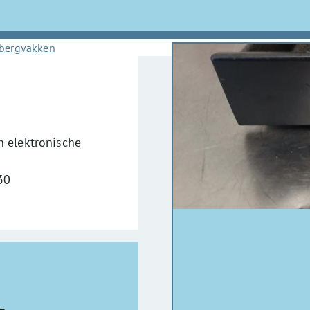
bergvakken
 elektronische
30