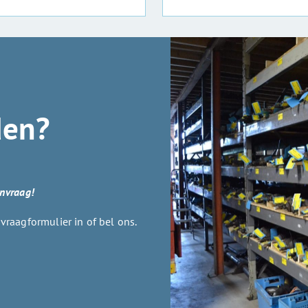
den?
anvraag!
raagformulier in of bel ons.