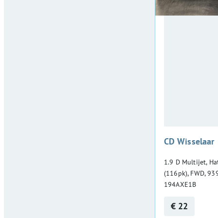
CD Wisselaar
1.9 D Multijet, H
(116pk), FWD, 93
194AXE1B
€ 22