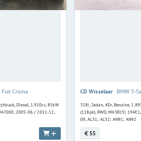
:
:
Fiat Croma
CD Wisselaar
BMW 3-Se
atchback, Diesel, 1.910cc, 85kW
318i, Sedan, 4Dr, Benzine, 1.8
9A7000, 2005-06 / 2011-12,
(118pk), RWD, M43B19; 194E1,
09, AL31; AL32; AN91; AN92
€ 55