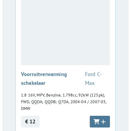
:
Voorruitverwarming
Ford C-
schakelaar
Max
1.8 16V, MPV, Benzine, 1.798cc, 92kW (125pk),
FWD, QQDA; QQDB; Q7DA, 2004-04 / 2007-03,
DMW
€ 12