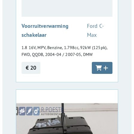
:
Voorruitverwarming
Ford C-
schakelaar
Max
1.8 16V, MPV, Benzine, 1.798cc, 92kW (125pk),
FWD, QQDB, 2004-04 / 2007-05, DMW
€ 20