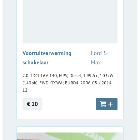
:
Voorruitverwarming
Ford S-
schakelaar
Max
2.0 TDCi 16V 140, MPV, Diesel, 1.997cc, 103kW
(140pk), FWD, QXWA; EURO4, 2006-05 / 2014-
12
€ 10