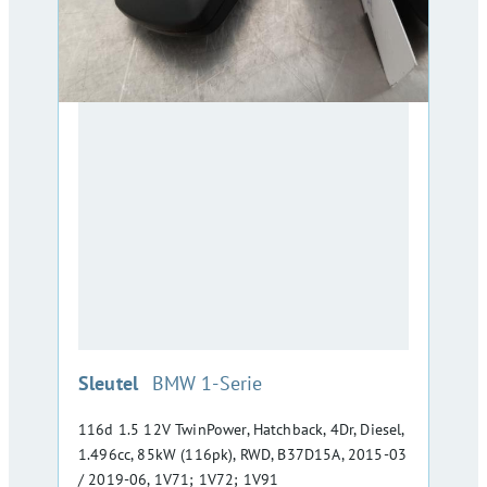
:
Sleutel
BMW 1-Serie
116d 1.5 12V TwinPower, Hatchback, 4Dr, Diesel,
1.496cc, 85kW (116pk), RWD, B37D15A, 2015-03
/ 2019-06, 1V71; 1V72; 1V91