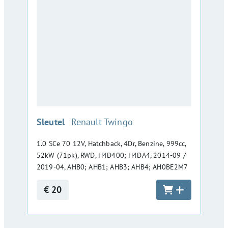
:
Sleutel
Renault Twingo
1.0 SCe 70 12V, Hatchback, 4Dr, Benzine, 999cc,
52kW (71pk), RWD, H4D400; H4DA4, 2014-09 /
2019-04, AHB0; AHB1; AHB3; AHB4; AH0BE2M7
€ 20