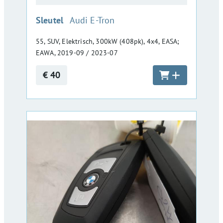
:
Sleutel
Audi E-Tron
55, SUV, Elektrisch, 300kW (408pk), 4x4, EASA;
EAWA, 2019-09 / 2023-07
€ 40