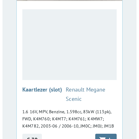
:
Kaartlezer (slot)
Renault Megane
Scenic
1.6 16V, MPV, Benzine, 1.598cc, 83kW (113pk),
FWD, K4M760; K4MT7; K4M761; K4MW7;
K4M782, 2003-06 / 2006-10, JM0C; JM0J; JM1B