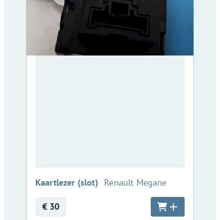
:
Kaartlezer (slot)
Renault Megane
€ 30