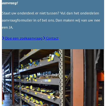
aanvraag!
Staat uw onderdeel er niet tussen? Vul dan het onderdelen
aanvraagformulier in of bel ons. Dan maken wij van uw nee
een JA.
Doe een zoekaanvraag
Contact