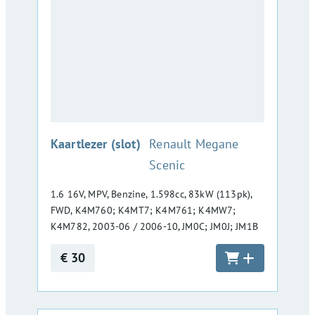
:
Kaartlezer (slot)
Renault Megane
Scenic
1.6 16V, MPV, Benzine, 1.598cc, 83kW (113pk),
FWD, K4M760; K4MT7; K4M761; K4MW7;
K4M782, 2003-06 / 2006-10, JM0C; JM0J; JM1B
€ 30