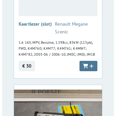
:
Kaartlezer (slot)
Renault Megane
Scenic
1.6 16V, MPV, Benzine, 1.598cc, 83kW (113pk),
FWD, K4M760; K4MT7; K4M761; K4MW7;
K4M782, 2003-06 / 2006-10, JM0C; JM0J; JM1B
€ 30