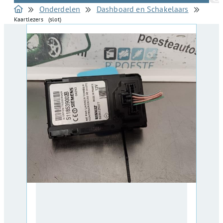
Onderdelen
Dashboard en Schakelaars
Kaartlezers (slot)