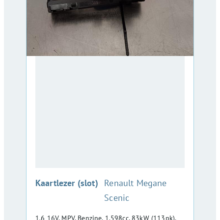
:
Kaartlezer (slot)
Renault Megane
Scenic
1.6 16V, MPV, Benzine, 1.598cc, 83kW (113pk),