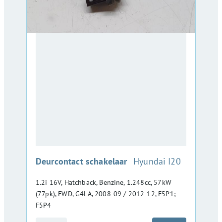
:
Deurcontact schakelaar
Hyundai I20
1.2i 16V, Hatchback, Benzine, 1.248cc, 57kW
(77pk), FWD, G4LA, 2008-09 / 2012-12, F5P1;
F5P4