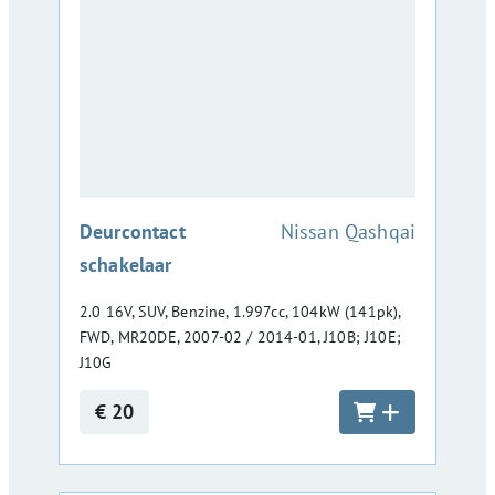
:
Deurcontact
Nissan Qashqai
schakelaar
2.0 16V, SUV, Benzine, 1.997cc, 104kW (141pk),
FWD, MR20DE, 2007-02 / 2014-01, J10B; J10E;
J10G
€ 20