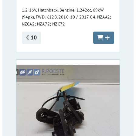
1.2 16V, Hatchback, Benzine, 1.242cc, 69kW
(94pk), FWD, K12B, 2010-10 / 2017-04, NZAA2;
NZCA2; NZA72; NZC72
€ 10