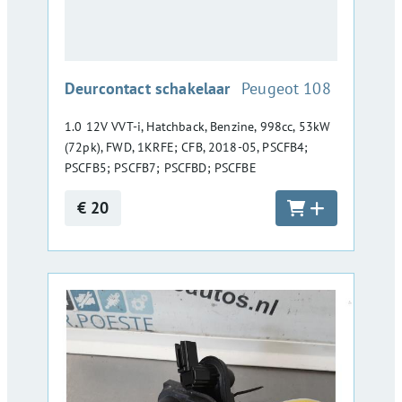
:
Deurcontact schakelaar
Peugeot 108
1.0 12V VVT-i, Hatchback, Benzine, 998cc, 53kW
(72pk), FWD, 1KRFE; CFB, 2018-05, PSCFB4;
PSCFB5; PSCFB7; PSCFBD; PSCFBE
€ 20