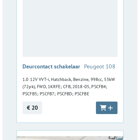
:
Deurcontact schakelaar
Peugeot 108
1.0 12V VVT-i, Hatchback, Benzine, 998cc, 53kW
(72pk), FWD, 1KRFE; CFB, 2018-05, PSCFB4;
PSCFB5; PSCFB7; PSCFBD; PSCFBE
€ 20