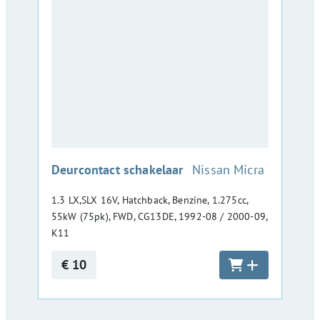
:
Deurcontact schakelaar
Nissan Micra
1.3 LX,SLX 16V, Hatchback, Benzine, 1.275cc,
55kW (75pk), FWD, CG13DE, 1992-08 / 2000-09,
K11
€ 10