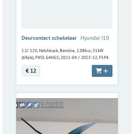
:
Deurcontact schakelaar
Hyundai I10
1.1i 12V, Hatchback, Benzine, 1.086cc, 51kW
(69pk), FWD, G4HG5, 2011-04 / 2013-12, F5P4
€ 12