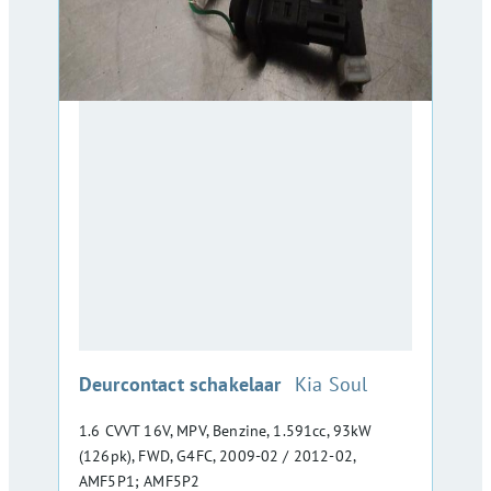
:
Deurcontact schakelaar
Kia Soul
1.6 CVVT 16V, MPV, Benzine, 1.591cc, 93kW
(126pk), FWD, G4FC, 2009-02 / 2012-02,
AMF5P1; AMF5P2