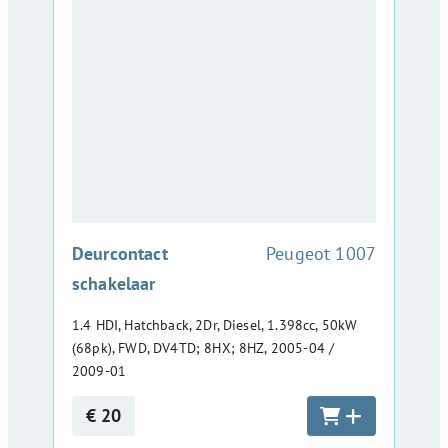
:
Deurcontact
Peugeot 1007
schakelaar
1.4 HDI, Hatchback, 2Dr, Diesel, 1.398cc, 50kW
(68pk), FWD, DV4TD; 8HX; 8HZ, 2005-04 /
2009-01
€ 20