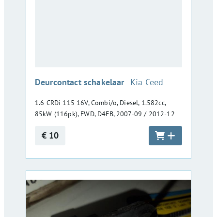
:
Deurcontact schakelaar
Kia Ceed
1.6 CRDi 115 16V, Combi/o, Diesel, 1.582cc,
85kW (116pk), FWD, D4FB, 2007-09 / 2012-12
€ 10