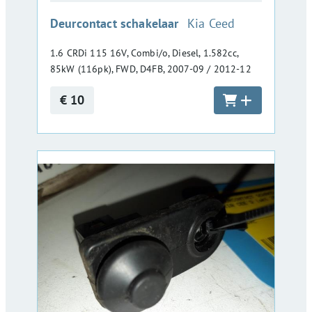
:
Deurcontact schakelaar
Kia Ceed
1.6 CRDi 115 16V, Combi/o, Diesel, 1.582cc,
85kW (116pk), FWD, D4FB, 2007-09 / 2012-12
€ 10