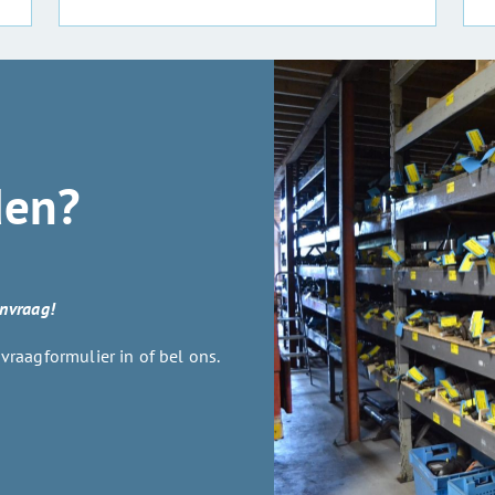
den?
anvraag!
raagformulier in of bel ons.