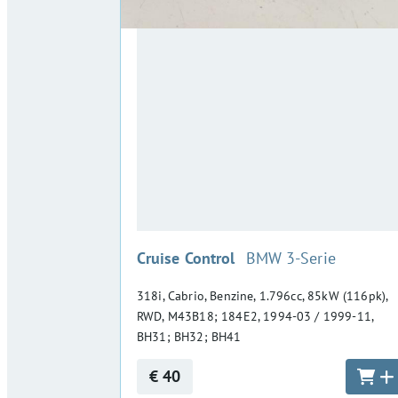
:
Cruise Control
BMW 3-Serie
318i, Cabrio, Benzine, 1.796cc, 85kW (116pk),
RWD, M43B18; 184E2, 1994-03 / 1999-11,
BH31; BH32; BH41
€ 40