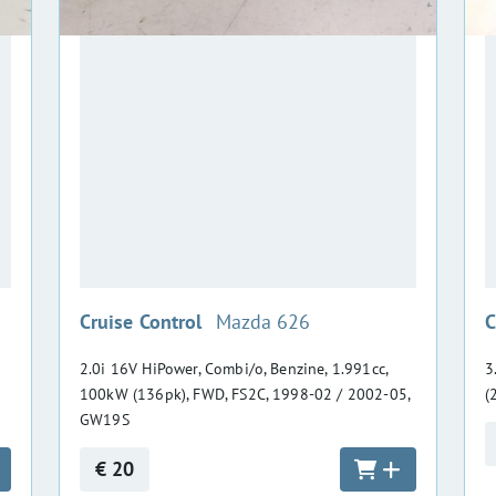
:
Cruise Control
Mazda 626
C
2.0i 16V HiPower, Combi/o, Benzine, 1.991cc,
3
100kW (136pk), FWD, FS2C, 1998-02 / 2002-05,
(
GW19S
€ 20