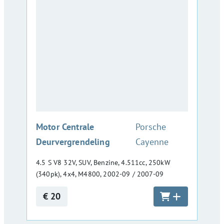
:
Motor Centrale
Porsche
Deurvergrendeling
Cayenne
4.5 S V8 32V, SUV, Benzine, 4.511cc, 250kW
(340pk), 4x4, M4800, 2002-09 / 2007-09
€ 20