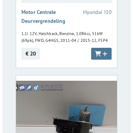
:
Motor Centrale
Hyundai I10
Deurvergrendeling
1.1i 12V, Hatchback, Benzine, 1.086cc, 51kW
(69pk), FWD, G4HG5, 2011-04 / 2013-12, F5P4
€ 20