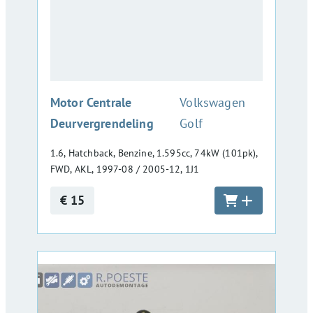
:
Motor Centrale
Volkswagen
Deurvergrendeling
Golf
1.6, Hatchback, Benzine, 1.595cc, 74kW (101pk),
FWD, AKL, 1997-08 / 2005-12, 1J1
€ 15