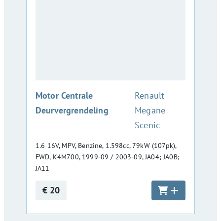
:
Motor Centrale
Renault
Deurvergrendeling
Megane
Scenic
1.6 16V, MPV, Benzine, 1.598cc, 79kW (107pk),
FWD, K4M700, 1999-09 / 2003-09, JA04; JA0B;
JA11
€ 20