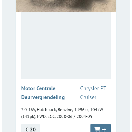
:
Motor Centrale
Chrysler PT
Deurvergrendeling
Cruiser
2.0 16V, Hatchback, Benzine, 1.996cc, 104kW
(141pk), FWD, ECC, 2000-06 / 2004-09
€ 20