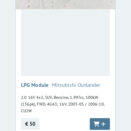
:
LPG Module
Mitsubishi Outlander
2.0 16V 4x2, SUV, Benzine, 1.997cc, 100kW
(136pk), FWD, 4G63; 16V, 2003-05 / 2006-10,
CU2W
€ 50