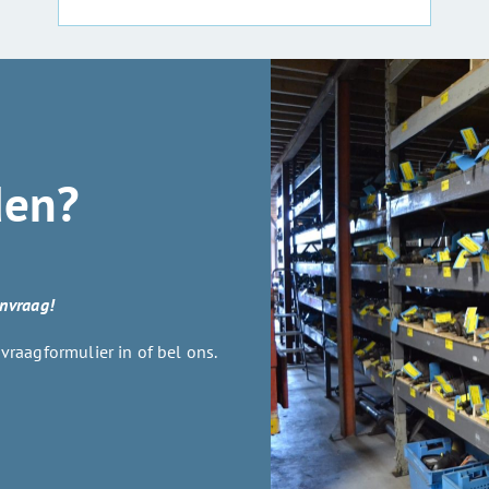
den?
anvraag!
raagformulier in of bel ons.