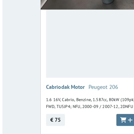
:
Cabriodak Motor
Peugeot 206
1.6 16V, Cabrio, Benzine, 1.587cc, 80kW (109pk)
FWD, TU5JP4; NFU, 2000-09 / 2007-12, 2DNFU
€ 75