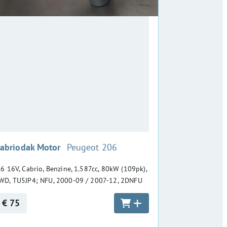
:
abriodak Motor
Peugeot 206
.6 16V, Cabrio, Benzine, 1.587cc, 80kW (109pk),
WD, TU5JP4; NFU, 2000-09 / 2007-12, 2DNFU
€ 75