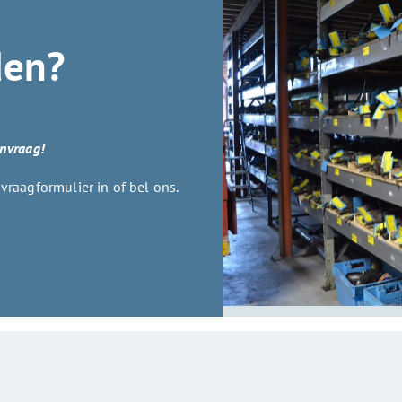
den?
anvraag!
raagformulier in of bel ons.