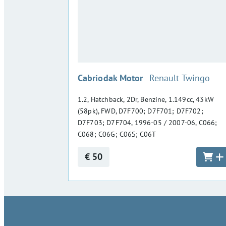
:
Cabriodak Motor
Renault Twingo
1.2, Hatchback, 2Dr, Benzine, 1.149cc, 43kW
(58pk), FWD, D7F700; D7F701; D7F702;
D7F703; D7F704, 1996-05 / 2007-06, C066;
C068; C06G; C06S; C06T
€ 50