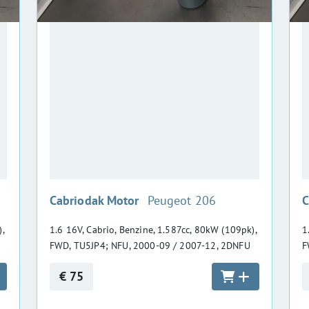
:
Cabriodak Motor
Peugeot 206
C
,
1.6 16V, Cabrio, Benzine, 1.587cc, 80kW (109pk),
1
FWD, TU5JP4; NFU, 2000-09 / 2007-12, 2DNFU
F
€ 75