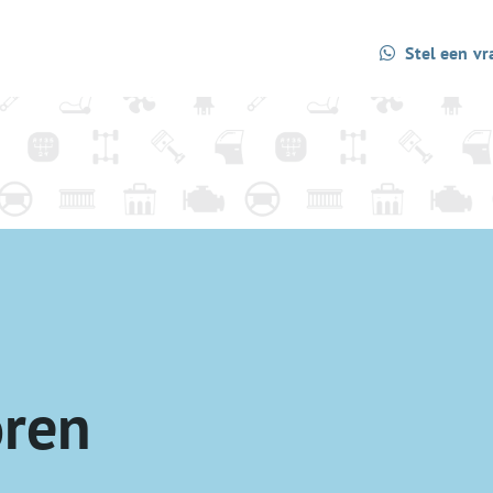
Stel een vr
oren