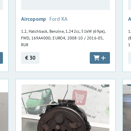
:
Aircopomp
Ford KA
A
1.2, Hatchback, Benzine, 1.242cc, 51kW (69pk),
1
FWD, 169A4000; EURO4, 2008-10 / 2016-05,
(
RU8
1
€ 30