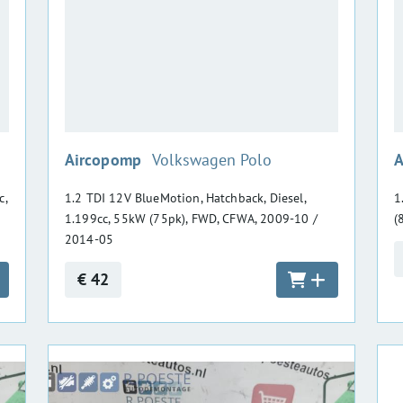
:
Aircopomp
Volkswagen Polo
A
c,
1.2 TDI 12V BlueMotion, Hatchback, Diesel,
1
1.199cc, 55kW (75pk), FWD, CFWA, 2009-10 /
(
2014-05
€ 42