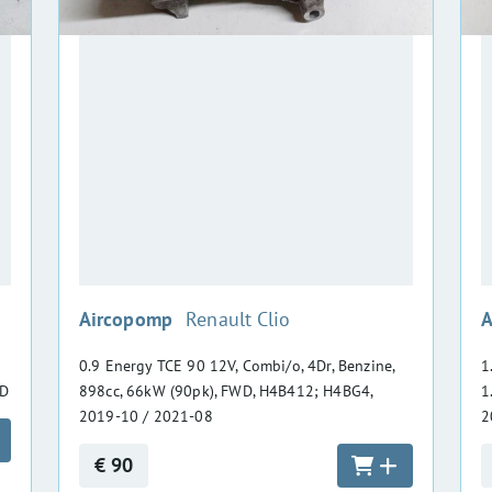
:
Aircopomp
Renault Clio
A
0.9 Energy TCE 90 12V, Combi/o, 4Dr, Benzine,
1
YD
898cc, 66kW (90pk), FWD, H4B412; H4BG4,
1
2019-10 / 2021-08
2
€ 90