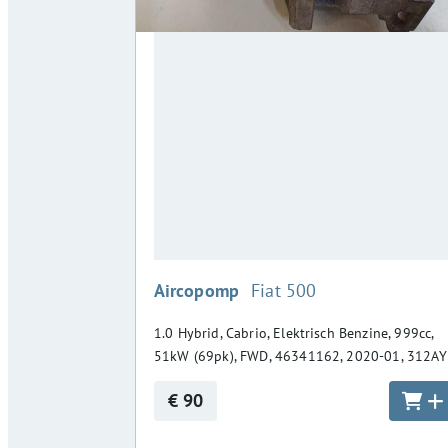
:
Aircopomp
Fiat 500
1.0 Hybrid, Cabrio, Elektrisch Benzine, 999cc,
51kW (69pk), FWD, 46341162, 2020-01, 312A
€ 90