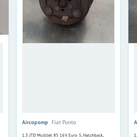
:
Aircopomp
Fiat Punto
A
1.3 JTD Multijet 85 16V Euro 5, Hatchback,
1