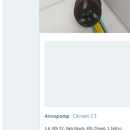
:
Aircopomp
Citroen C3
1.6 HDi 92, Hatchback, 4Dr, Diesel, 1.560cc,