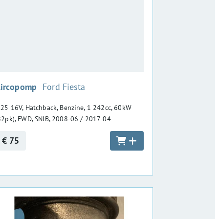
:
ircopomp
Ford Fiesta
.25 16V, Hatchback, Benzine, 1 242cc, 60kW
82pk), FWD, SNJB, 2008-06 / 2017-04
€ 75