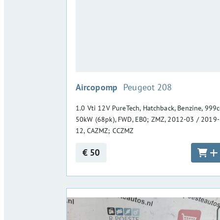
:
Aircopomp
Peugeot 208
1.0 Vti 12V PureTech, Hatchback, Benzine, 999c
50kW (68pk), FWD, EB0; ZMZ, 2012-03 / 2019-
12, CAZMZ; CCZMZ
€ 50