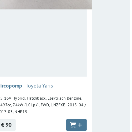
:
ircopomp
Toyota Yaris
.5 16V Hybrid, Hatchback, Elektrisch Benzine,
.497cc, 74kW (101pk), FWD, 1NZFXE, 2015-04 /
017-03, NHP13
€ 90