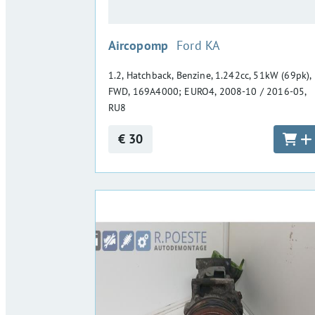
:
Aircopomp
Ford KA
1.2, Hatchback, Benzine, 1.242cc, 51kW (69pk),
FWD, 169A4000; EURO4, 2008-10 / 2016-05,
RU8
€ 30