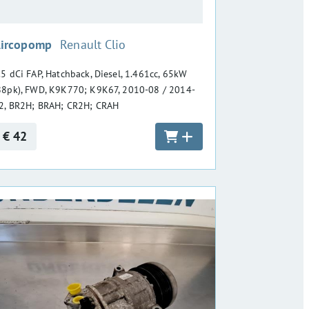
:
ircopomp
Renault Clio
.5 dCi FAP, Hatchback, Diesel, 1.461cc, 65kW
88pk), FWD, K9K770; K9K67, 2010-08 / 2014-
2, BR2H; BRAH; CR2H; CRAH
€ 42