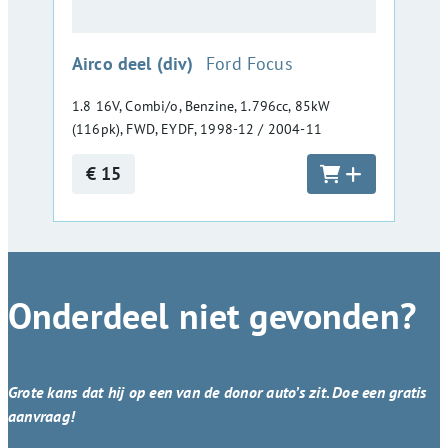
:
Airco deel (div)
Ford Focus
1.8 16V, Combi/o, Benzine, 1.796cc, 85kW
(116pk), FWD, EYDF, 1998-12 / 2004-11
€ 15
Onderdeel niet gevonden?
Grote kans dat hij op een van de donor auto’s zit. Doe een gratis
aanvraag!