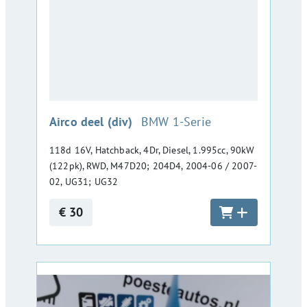
:
Airco deel (div)
BMW 1-Serie
118d 16V, Hatchback, 4Dr, Diesel, 1.995cc, 90kW
(122pk), RWD, M47D20; 204D4, 2004-06 / 2007-
02, UG31; UG32
€ 30