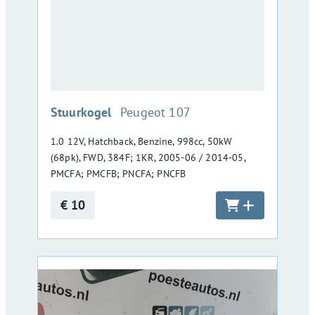
:
Stuurkogel
Peugeot 107
1.0 12V, Hatchback, Benzine, 998cc, 50kW
(68pk), FWD, 384F; 1KR, 2005-06 / 2014-05,
PMCFA; PMCFB; PNCFA; PNCFB
€ 10