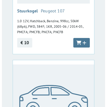
:
Stuurkogel
Peugeot 107
1.0 12V, Hatchback, Benzine, 998cc, 50kW
(68pk), FWD, 384F; 1KR, 2005-06 / 2014-05,
PMCFA; PMCFB; PNCFA; PNCFB
€ 10