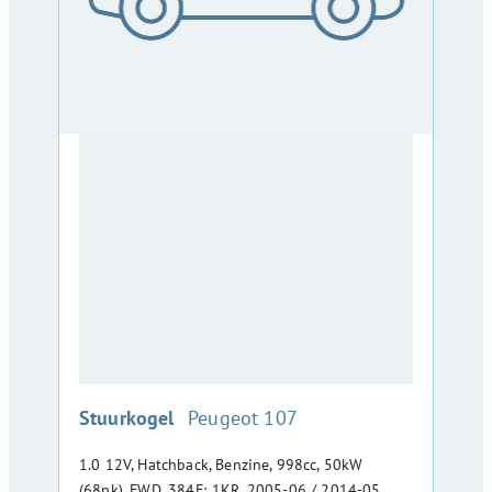
:
Stuurkogel
Peugeot 107
1.0 12V, Hatchback, Benzine, 998cc, 50kW
(68pk), FWD, 384F; 1KR, 2005-06 / 2014-05,