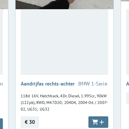
:
an
Aandrijfas rechts-achter
BMW 1-Serie
A
118d 16V, Hatchback, 4Dr, Diesel, 1.995cc, 90kW
(122pk), RWD, M47D20; 204D4, 2004-06 / 2007-
02, UG31; UG32
€ 30