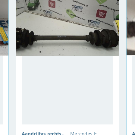
:
Aandrijfas rechts-
Mercedes E-
A