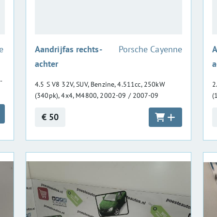
:
e
Aandrijfas rechts-
Porsche Cayenne
A
achter
a
-
4.5 S V8 32V, SUV, Benzine, 4.511cc, 250kW
2
(340pk), 4x4, M4800, 2002-09 / 2007-09
(
€ 50