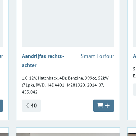
:
ur
Aandrijfas rechts-
Smart Forfour
A
achter
5
E
1.0 12V, Hatchback, 4Dr, Benzine, 999cc, 52kW
(71pk), RWD, H4DA401; M281920, 2014-07,
453.042
€ 40