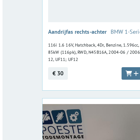
:
Aandrijfas rechts-achter
BMW 1-Seri
116i 1.6 16V, Hatchback, 4Dr, Benzine, 1.596cc,
85kW (116pk), RWD, N45B16A, 2004-06 / 2006
12, UF11; UF12
€ 30