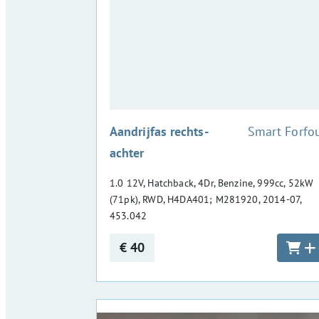
:
Aandrijfas rechts-
Smart Forfo
achter
1.0 12V, Hatchback, 4Dr, Benzine, 999cc, 52kW
(71pk), RWD, H4DA401; M281920, 2014-07,
453.042
€ 40