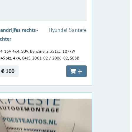
:
andrijfas rechts-
Hyundai Santafe
chter
.4 16V 4x4, SUV, Benzine, 2.351cc, 107kW
145pk), 4x4, G4JS, 2001-02 / 2006-02, SC8B
€ 100